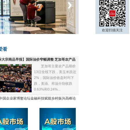
‹
›
菲律宾：防疫降级
欢迎扫描关注
爱看
际大宗商品早报】国际油价窄幅调整 芝加哥农产品
芝加哥主要农产品期价
下跌
13日全线下跌，美玉米跌近
2%；国际油价收盘时均下
跌，美油、布油分别收跌
0.63%和0.24%...
21中国企业家博鳌论坛金融科技赋能乡村振兴高峰论