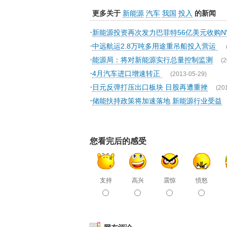
更多关于
新能源
汽车
我国
投入
的新闻
·
新能源投资再次发力巴菲特56亿美元收购
·
中远航运2.8万吨多用途重吊船投入营运
·
能源局：将对新能源实行总量控制监测
(2
·
4月汽车进口增速转正
(2013-05-29)
·
日元反弹打压出口板块 日股再遭重挫
(20
·
储能扶持政策将加速落地 新能源行业受益
您看完后的感受
支持
高兴
震惊
愤怒