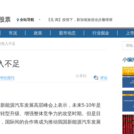
股票
全站导航
【见·闻】疫情下，新加坡旅游业步履维艰
记者手记：疫情下的香港零售业如何浴火重生？
市况
政策
股市动态
行业掘金
上
【见·闻】疫情下一家香港传统零售商的转型突围之旅
济安金信：中国基金市场数据分析周报（2020. 07.27—2020
发投入不足
【新华财经调查】同业存单、结构性存款玩起“跷跷板”
在“隐秘的角落”
小编
入不足
央行公开市场净投放300亿元 短端资金利率明显下行
基本面及股市双轮冲击 债市回调十年期债表现最弱
分享到
华社报刊
评论
沥青期货连续两日涨逾3% 沪银及两粕涨势喜人
恒生聚源：北斗收官之星发射成功，全产业链解析
济安金信：中国基金市场数据分析周报（2020. 08.17—2020
新能源汽车发展高层峰会上表示，未来5-10年是
术转型升级、增强整体竞争力的攻坚时期。但是目
够，国际间的合作将成为推动我国新能源汽车发展