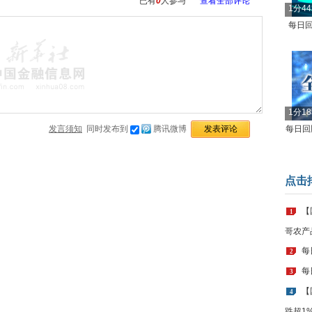
已有
0
人参与
查看全部评论
1分4
每日回
1分1
发言须知
同时发布到
腾讯微博
每日回顾
点击
【
1
哥农产
每
2
每
3
【
4
跌超1