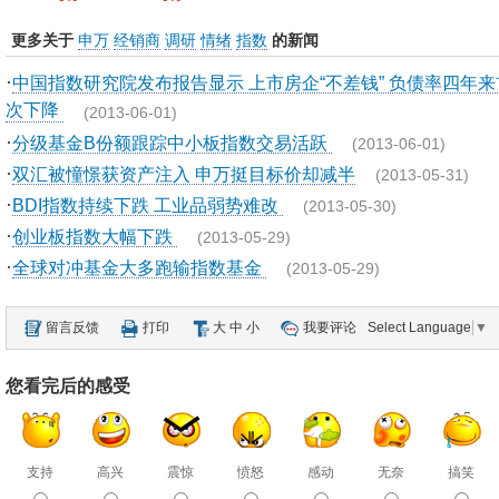
更多关于
申万
经销商
调研
情绪
指数
的新闻
·
中国指数研究院发布报告显示 上市房企“不差钱” 负债率四年来
次下降
(2013-06-01)
·
分级基金B份额跟踪中小板指数交易活跃
(2013-06-01)
·
双汇被憧憬获资产注入 申万挺目标价却减半
(2013-05-31)
·
BDI指数持续下跌 工业品弱势难改
(2013-05-30)
·
创业板指数大幅下跌
(2013-05-29)
·
全球对冲基金大多跑输指数基金
(2013-05-29)
留言反馈
打印
大
中
小
我要评论
Select Language
▼
您看完后的感受
支持
高兴
震惊
愤怒
感动
无奈
搞笑