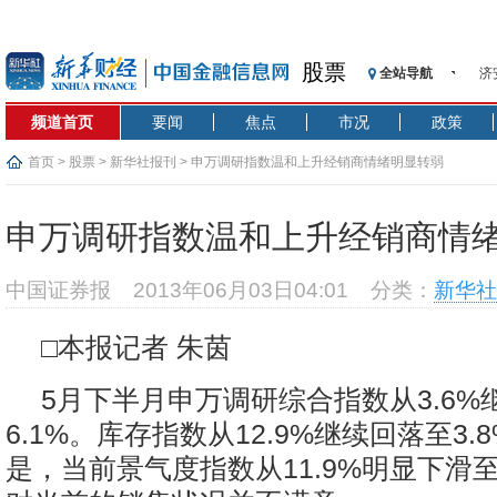
股票
全站导航
济
【
频道首页
要闻
焦点
市况
政策
记
【
首页
>
股票
>
新华社报刊
> 申万调研指数温和上升经销商情绪明显转弱
济
【
申万调研指数温和上升经销商情
在
央
中国证券报
2013年06月03日04:01
分类：
新华社
基
沥
□本报记者 朱茵
恒
5月下半月申万调研综合指数从3.6
6.1%。库存指数从12.9%继续回落至3
是，当前景气度指数从11.9%明显下滑至