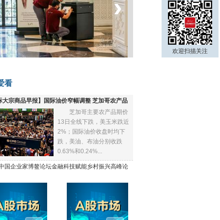
‹
›
菲律宾：防疫降级
欢迎扫描关注
爱看
际大宗商品早报】国际油价窄幅调整 芝加哥农产品
芝加哥主要农产品期价
下跌
13日全线下跌，美玉米跌近
2%；国际油价收盘时均下
跌，美油、布油分别收跌
0.63%和0.24%...
21中国企业家博鳌论坛金融科技赋能乡村振兴高峰论