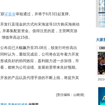
宜获
证监会
审核通过，并将于6月3日起复牌。
开发行及现金的方式向宋海波等10方购买海南动
权，并募集配套资金。值得注意的是，主营网页游
，增值率高达15倍。
大家
公布后已大幅飙升至35.08元，较发行对价高出
【国
析同时认为，重组完成后，公司将在近年着力开发
全线
务形成良好的协同效应，盈利能力进一步加强，市
来看，都将为公司业绩、发展前景带来良好预期。
主开发的产品以及代理手游的不断上线，将提升其
20
坛
[责任编辑：山晓倩]
技重组
掌趣科技减持
的新闻