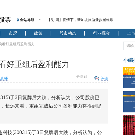
股票
全站导航
【见·闻】疫情下，新加坡旅游业步履维艰
记者手记：疫情下的香港零售业如何浴火重生？
市况
政策
股市动态
行业掘金
上
【见·闻】疫情下一家香港传统零售商的转型突围之旅
济安金信：中国基金市场数据分析周报（2020. 07.27—2020
机构看好重组后盈利能力
【新华财经调查】同业存单、结构性存款玩起“跷跷板”
在“隐秘的角落”
小编
构看好重组后盈利能力
央行公开市场净投放300亿元 短端资金利率明显下行
基本面及股市双轮冲击 债市回调十年期债表现最弱
分享到
况直播
评论
沥青期货连续两日涨逾3% 沪银及两粕涨势喜人
恒生聚源：北斗收官之星发射成功，全产业链解析
0315)于3日复牌后大跌，分析认为，公司股价已
济安金信：中国基金市场数据分析周报（2020. 08.17—2020
过，长远来看，重组完成后公司盈利能力将得到提
趣科技(300315)于3日复牌后大跌，分析认为，公