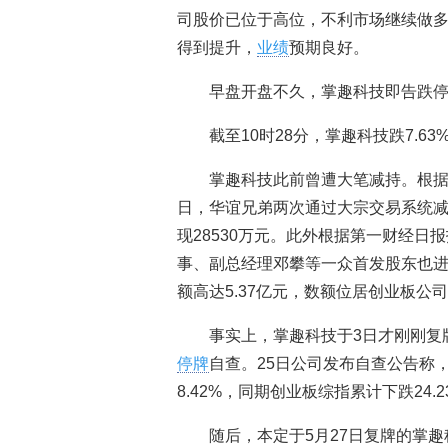
司股价已位于高位，不利市场继续做
得到提升，
业绩
预期良好。
早盘开盘不久，掌趣科技即告跌
截至10时28分，掌趣科技跌7.63%
掌趣科技此前曾遭大笔减持。根据资
日，华谊兄弟两次通过大宗交易系统减持
现28530万元。此外根据第一财经
事、副总经理邓攀等一众首发股东也
额高达5.37亿元，数额位居创业板公
事实上，掌趣科技于3日才刚刚复
停牌
自查。25日公司发布自查公告称
8.42%，同期创业板综指累计下跌24.2
随后，本定于5月27日复牌的掌