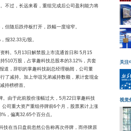
多。不过，长远来看，重组完成后公司盈利能力将
停，但随后跌停板打开，跌幅一度缩窄。
，报32.33元/股。
料。5月13日解禁股上市流通首日和 5月15
510万股，占掌趣科技总股本的3.12%，共套
关注
日报报道，辞职的掌趣科技副总经理杨闿，公司董
进行了减持。加上华谊兄弟减持数额，累计套现金
司减持榜榜首。
牌。由于此前股价涨幅过大，5月22日掌趣科技
视觉
， 公司重大资产重组停牌前6个月，股票累计上涨
3%，偏离32.65个百分点。
趣科技在当日盘前忽然公告称再次停牌，而停牌原