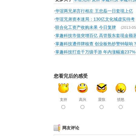
·
华谊两兄弟言行相左 王忠磊一日套现上亿
·
华谊兄弟资本迷局：130亿文化城虚实待考
·
联合化工资产收购未果 今日复牌
(2013-05
·
掌趣科技市值突增百亿 高管股东套现金额
·
掌趣科技遭停牌核查 创业板热炒警钟敲响
·
掌趣科技打造千万级手游 年内涨幅逾237%
您看完后的感受
支持
高兴
震惊
愤怒
网友评论