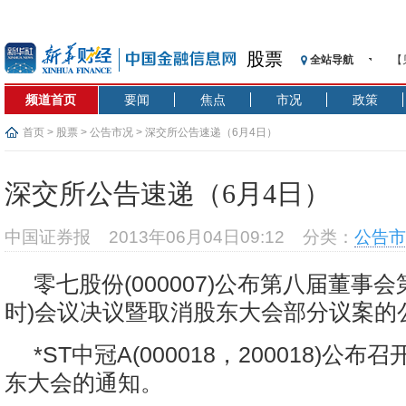
股票
全站导航
【
记
频道首页
要闻
焦点
市况
政策
【
济
首页
>
股票
>
公告市况
> 深交所公告速递（6月4日）
【
在
深交所公告速递（6月4日）
央
基
中国证券报
2013年06月04日09:12
分类：
公告市
沥
恒
零七股份(000007)公布第八届董事
济
时)会议决议暨取消股东大会部分议案的
*ST中冠A(000018，200018)公布
东大会的通知。