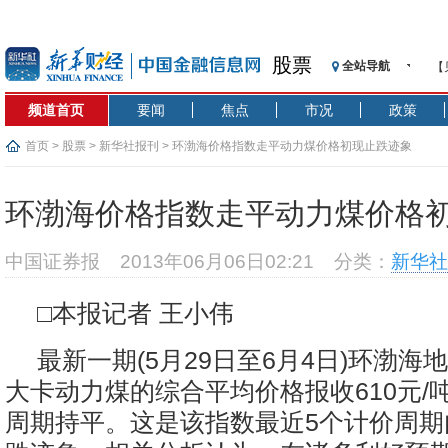
股票
全站导航
【
记
频道首页
要闻
焦点
市况
政策
【
济
首页
>
股票
>
新华社报刊
> 环渤海价格指数走平动力煤价格初现止跌迹象
【
在
环渤海价格指数走平动力煤价格
央
基
中国证券报
2013年06月06日02:21
分类：
新华社
沥
恒
□本报记者 王小伟
济
最新一期(5月29日至6月4日)环渤海地
大卡动力煤的综合平均价格报收610元/
周期持平。这是该指数最近5个计价周期