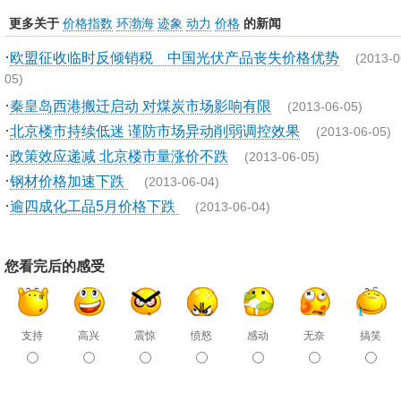
更多关于
价格指数
环渤海
迹象
动力
价格
的新闻
·
欧盟征收临时反倾销税 中国光伏产品丧失价格优势
(2013-0
05)
·
秦皇岛西港搬迁启动 对煤炭市场影响有限
(2013-06-05)
·
北京楼市持续低迷 谨防市场异动削弱调控效果
(2013-06-05)
·
政策效应递减 北京楼市量涨价不跌
(2013-06-05)
·
钢材价格加速下跌
(2013-06-04)
·
逾四成化工品5月价格下跌
(2013-06-04)
您看完后的感受
支持
高兴
震惊
愤怒
感动
无奈
搞笑