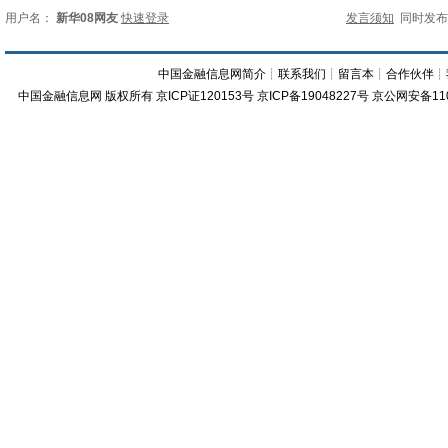
用户名：
新华08网友
快速登录
发言须知
同时发
中国金融信息网简介
┊
联系我们
┊
留言本
┊
合作伙伴
┊
中国金融信息网
版权所有
京ICP证120153号
京ICP备19048227号 京公网安备11