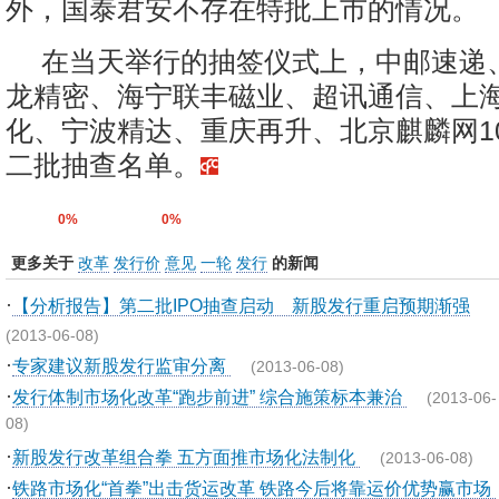
外，国泰君安不存在特批上市的情况。
在当天举行的抽签仪式上，中邮速递
龙精密、海宁联丰磁业、超讯通信、上
化、宁波精达、重庆再升、北京麒麟网1
二批抽查名单。
0%
0%
更多关于
改革
发行价
意见
一轮
发行
的新闻
·
【分析报告】第二批IPO抽查启动 新股发行重启预期渐强
(2013-06-08)
·
专家建议新股发行监审分离
(2013-06-08)
·
发行体制市场化改革“跑步前进” 综合施策标本兼治
(2013-06-
08)
·
新股发行改革组合拳 五方面推市场化法制化
(2013-06-08)
·
铁路市场化“首拳”出击货运改革 铁路今后将靠运价优势赢市场