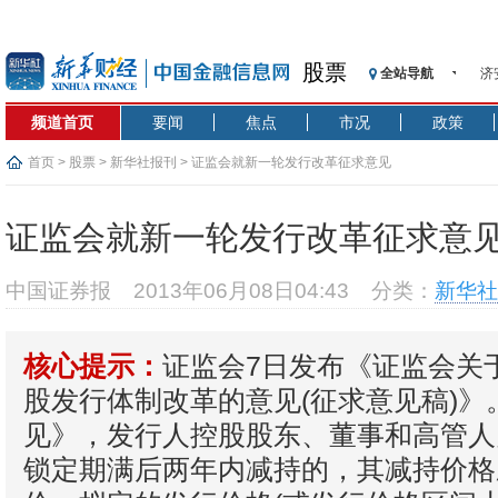
济
股票
全站导航
【
记
频道首页
要闻
焦点
市况
政策
【
首页
>
股票
>
新华社报刊
> 证监会就新一轮发行改革征求意见
济
【
证监会就新一轮发行改革征求意
在
央
中国证券报
2013年06月08日04:43
分类：
新华社
基
沥
恒
证监会7日发布《证监会关
核心提示：
济
股发行体制改革的意见(征求意见稿)》
见》，发行人控股股东、董事和高管人
锁定期满后两年内减持的，其减持价格