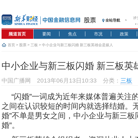
济
股票
全站导航
【
记
频道首页
要闻
焦点
市况
政策
【
济
首页
>
股票
>
三板
> 中小企业与新三板闪婚 新三板英雄会是媒人
【
在
中小企业与新三板闪婚 新三板英
央
基
中国广播网
2013年06月13日10:33
分类：
三板
沥
恒
“闪婚”一词成为近年来媒体普遍关注
济
之间在认识较短的时间内就选择结婚。无
婚”不单是男女之间，中小企业与新三板
婚”。