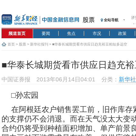
股票
全站导航
【
记
频道首页
要闻
焦点
市况
政策
【
济
首页
>
股票
>
新华社报刊
> ■华泰长城期货看市供应日趋充裕豆粕短多远空
【
在
■华泰长城期货看市供应日趋充裕
央
基
中国证券报
2013年06月14日04:01
分类：
新华社
沥
恒
□孙宏园
济
在阿根廷农户销售罢工前，旧作库存
的支撑仍不会消退。而在天气没太大变
合约仍将受到种植面积增加、单产前景