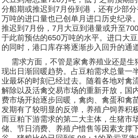
分船期或推迟到7月份到港，还有少部分被
万吨的进口量也已创单月进口历史纪录
推迟到7月份，7月大豆到港量或升至700
于此前预估的650万吨的水平。进口大
的同时，港口库存将逐渐步入回升的通
需求方面，不管是家禽养殖业还是生
现出日渐回暖趋势。占豆粕需求总量一
业最坏的时刻已经过去。随着各地对禽流
解除以及活禽交易市场的重新开放，国
费市场开始逐步回暖，禽肉、禽蛋和禽
发期有了较明显的反弹，养殖户饲养积
而豆粕下游需求的第二大主体，生猪市
储、节日消费、养殖户惜售等因素支撑