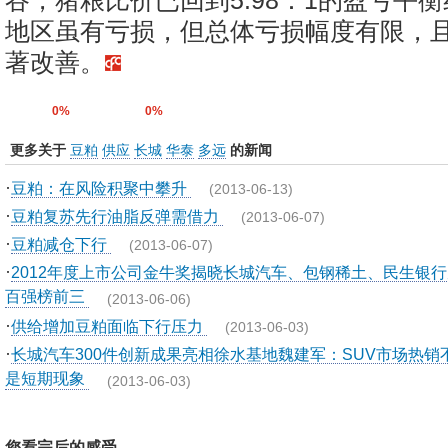
谷，猪粮比价已回到5.98：1的盈亏平
地区虽有亏损，但总体亏损幅度有限，且
著改善。
0%
0%
更多关于
豆粕
供应
长城
华泰
多远
的新闻
·
豆粕：在风险积聚中攀升
(2013-06-13)
·
豆粕复苏先行油脂反弹需借力
(2013-06-07)
·
豆粕减仓下行
(2013-06-07)
·
2012年度上市公司金牛奖揭晓长城汽车、包钢稀土、民生银行
百强榜前三
(2013-06-06)
·
供给增加豆粕面临下行压力
(2013-06-03)
·
长城汽车300件创新成果亮相徐水基地魏建军：SUV市场热销
是短期现象
(2013-06-03)
您看完后的感受