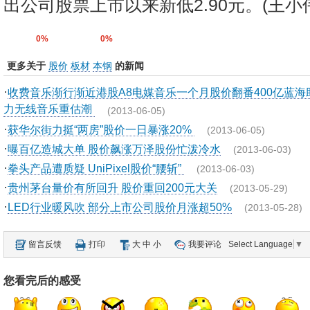
出公司股票上市以来新低2.90元。(王小
0%
0%
更多关于
股价
板材
本钢
的新闻
·
收费音乐渐行渐近港股A8电媒音乐一个月股价翻番400亿蓝海
力无线音乐重估潮
(2013-06-05)
·
获华尔街力挺“两房”股价一日暴涨20%
(2013-06-05)
·
曝百亿造城大单 股价飙涨万泽股份忙泼冷水
(2013-06-03)
·
拳头产品遭质疑 UniPixel股价“腰斩”
(2013-06-03)
·
贵州茅台量价有所回升 股价重回200元大关
(2013-05-29)
·
LED行业暖风吹 部分上市公司股价月涨超50%
(2013-05-28)
留言反馈
打印
大
中
小
我要评论
Select Language
▼
您看完后的感受