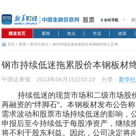
股票
全站导航
济
【
频道首页
要闻
焦点
市况
政策
记
【
首页
>
股票
>
新华社报刊
> 钢市持续低迷拖累股价本钢板材终止定增
济
【
钢市持续低迷拖累股价本钢板材
在
央
中国证券报
2013年06月15日02:22
分类：
新华社
基
沥
持续低迷的现货市场和二级市场股
恒
再融资的“绊脚石”。本钢板材发布公告
需求波动和股票市场持续低迷的影响，
申报后至今持续低于每股净资产，继续
将不利于股东利益。因此，公司决定将