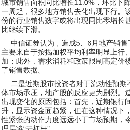
城市销售面积同比增长11.0%，环比下降
一周起，很多地方销售去化出现下行。该
份的行业销售数字或将出现同比零增长
比继续下滑。
中信证券认为，造成5、6月地产销售
主要来自于按揭加权平均利率明显上行
加；此外，需求消耗和政策限制高定价
了销售数据。
二是近期股市投资者对于流动性预期
体市场承压，地产股的反应更为剧烈。
出现变化的原因包括：首先，近期银行
升，显示资金面趋紧，但在这种情况下
性紧张的动作力度远远小于市场预期，
理层将“去杠杆”。