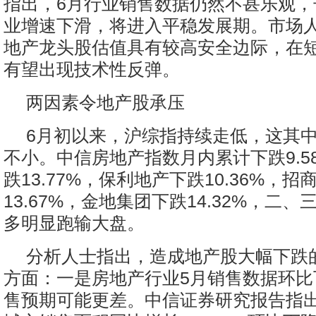
指出，6月行业销售数据仍然不甚乐观，
业增速下滑，将进入平稳发展期。市场
地产龙头股估值具有较高安全边际，在
有望出现技术性反弹。
两因素令地产股承压
6月初以来，沪综指持续走低，这其
不小。中信房地产指数月内累计下跌9.5
跌13.77%，保利地产下跌10.36%，
13.67%，金地集团下跌14.32%，二
多明显跑输大盘。
分析人士指出，造成地产股大幅下跌
方面：一是房地产行业5月销售数据环比
售预期可能更差。中信证券研究报告指出