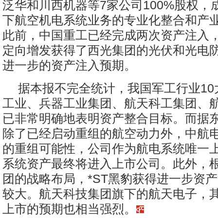
泛华和川西机器等7家公司100%股权，
下航空机电系统业务的专业化整合和产
此前，中国重工已经完成两次资产注入
定向增发获得了西光集团的光伏和光电
进一步的资产注入预期。
据本报不完全统计，我国军工行业10
工业、兵器工业集团、航天科工集团、
已非常明确地表明资产整合目标。而据
除了已经启动重组的航空动力外，中航
的重组可能性，公司作为航电系统唯一
系统资产最终将进入上市公司。此外，
团的战略布局，*ST黑豹获得进一步资
较大。航天科技集团旗下的航天电子，
上市的预期也相当强烈。