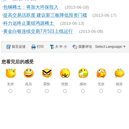
·
包钢稀土：将加大环保投入
(2013-06-18)
·
提高交易活跃度 建议新三板降低投资门槛
(2013-06-17)
·
科力远终止重组鸿源稀土
(2013-06-13)
·
黄金白银连续交易7月5日上线运行
(2013-06-08)
留言反馈
打印
大
中
小
我要评论
Select Language
▼
您看完后的感受
支持
高兴
震惊
愤怒
感动
无奈
搞笑