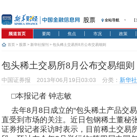
股票
全站导航
【
记
频道首页
要闻
焦点
市况
政策
【
济
首页
>
股票
>
新华社报刊
> 包头稀土交易所8月公布交易细则
【
在
包头稀土交易所8月公布交易细则
央
基
中国证券报
2013年06月19日03:03
分类：
新华社
沥
恒
□本报记者 钟志敏
济
去年8月8日成立的“包头稀土产品交易
直受到市场的关注。近日包钢稀土董秘
证券报记者采访时表示，目前稀土交易