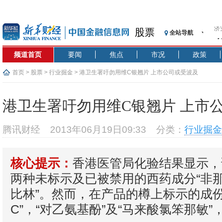
济
股票
全站导航
【
记
频道首页
要闻
焦点
市况
政策
【
济
首页
>
股票
>
行业掘金
> 港卫生署吁勿用维C银翘片 上市公司或受波及
【
在
港卫生署吁勿用维C银翘片 上市
央
基
腾讯财经
2013年06月19日09:33
分类：
行业掘金
沥
恒
香港医管局化验结果显示，
核心提示：
济
两种未标示及已被禁用的西药成分“非那
比林”。然而，在产品的樽上标示的成份
C”，“对乙氨基酚”及“马来酸氯笨那敏