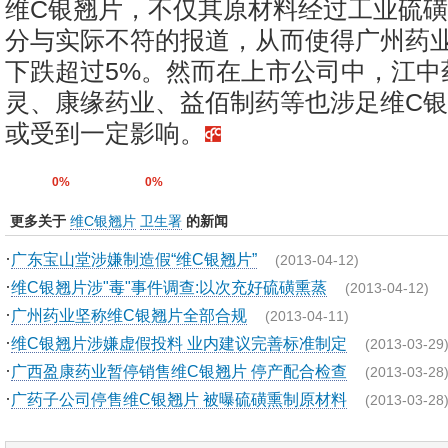
维C银翘片，不仅其原材料经过工业硫
分与实际不符的报道，从而使得广州药
下跌超过5%。然而在上市公司中，江中
灵、康缘药业、益佰制药等也涉足维C
或受到一定影响。
0%
0%
更多关于
维C银翘片
卫生署
的新闻
·
广东宝山堂涉嫌制造假“维C银翘片”
(2013-04-12)
·
维C银翘片涉"毒"事件调查:以次充好硫磺熏蒸
(2013-04-12)
·
广州药业坚称维C银翘片全部合规
(2013-04-11)
·
维C银翘片涉嫌虚假投料 业内建议完善标准制定
(2013-03-29
·
广西盈康药业暂停销售维C银翘片 停产配合检查
(2013-03-28
·
广药子公司停售维C银翘片 被曝硫磺熏制原材料
(2013-03-28