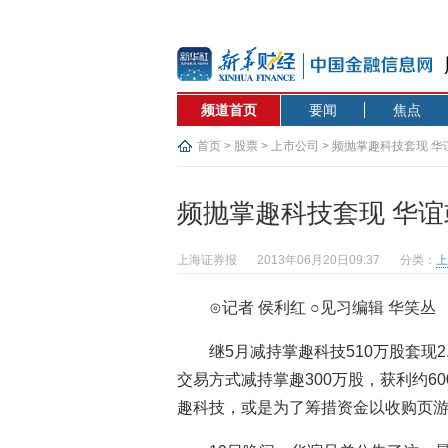
频道首页
要闻
焦点
首页
>
股票
>
上市公司
> 频抛掌趣科技套现 
频抛掌趣科技套现 华
上海证券报
2013年06月20日09:37
分类：
上
⊙记者 侯利红 ○见习编辑 华笑丛
继5月减持掌趣科技510万股套现2
交易方式减持掌趣300万股，获利约6
趣科技，或是为了筹措资金以收购页