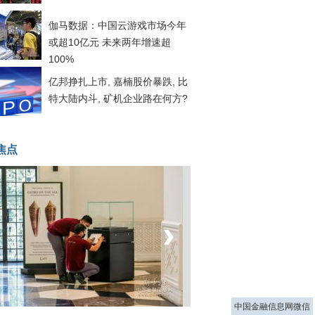
伽马数据：中国云游戏市场今年
或超10亿元 未来两年增速超
100%
亿邦挣扎上市, 嘉楠股价暴跌, 比
特大陆内斗, 矿机企业路在何方?
焦点
‹
›
菲律宾：防疫降级
中国金融信息网微信