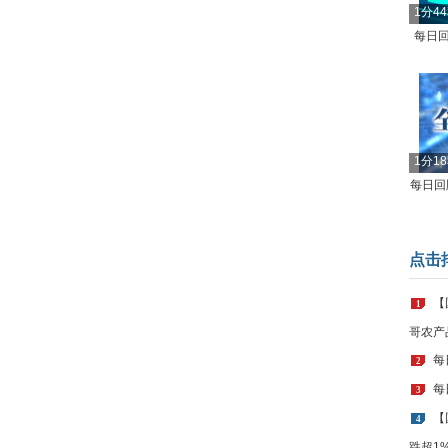
1分4
每日回
1分1
每日回顾
点击
【
1
哥农产
每
2
每
3
【
4
跌超1