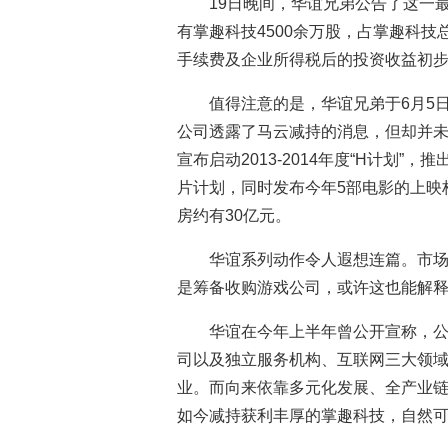
19日晚间，华谊兄弟公告了这一
有掌趣科技4500余万股，占掌趣科技
手续费及企业所得税后的投资收益初步计
值得注意的是，华谊兄弟于6月5
公司透露了马云减持的消息，但却并未
宣布启动2013-2014年度“H计划”
片计划，同时发布今年5部电影的上映
房约有30亿元。
华谊系列动作令人遐想连篇。市
是筹备收购游戏公司，或许这也能解
华谊在今年上半年曾公开宣称，
司以及独立服务机构、互联网三大领
业。而向来依靠多元化发展、全产业
如今减持获利丰厚的掌趣科技，自然