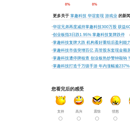
0%
0%
更多关于
掌趣科技
华谊套现
游戏业
的新
·
华谊兄弟再度减持掌趣科技300万股 获益60
·
创业板指3日跌1.95% 掌趣科技复牌跌停
·
掌趣科技复牌大跌 机构看好重组后盈利能
·
掌趣科技市值突增百亿 高管股东套现金额
·
掌趣科技遭停牌核查 创业板热炒警钟敲响
·
掌趣科技打造千万级手游 年内涨幅逾237%
您看完后的感受
支持
高兴
震惊
愤怒