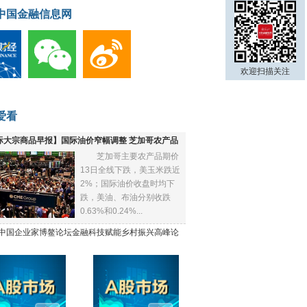
中国金融信息网
欢迎扫描关注
爱看
际大宗商品早报】国际油价窄幅调整 芝加哥农产品
芝加哥主要农产品期价
下跌
13日全线下跌，美玉米跌近
2%；国际油价收盘时均下
跌，美油、布油分别收跌
0.63%和0.24%...
21中国企业家博鳌论坛金融科技赋能乡村振兴高峰论