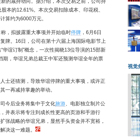
最新的减持动向。据介绍，本次交易之前，公司持
总股本的12.61%。本次交易扣除成本、印花税、
算约为6000万元。
日称，拟披露重大事项并开始临时
停牌
，6月6日
复牌。16日，公司在第十六届上海国际电影节上
，推出“华谊订制”概念，一次性揭晓13位导演的15部新
档期，华谊兄弟总裁王中军还预测华谊全年的票
视觉
场人士还猜测，导致华谊停牌的重大事项，或许正
释其一再减持掌趣的举动。
公司今后业务将集中于文化
旅游
、电影独立制片公
域，并表示将专注到成长性更高的页游和手游行
链扩张战略的华谊兄弟，显然手头资金并不宽裕，
可解决这一难题。