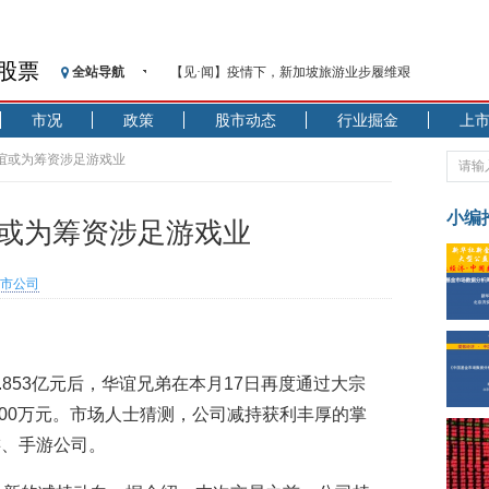
股票
全站导航
【见·闻】疫情下，新加坡旅游业步履维艰
记者手记：疫情下的香港零售业如何浴火重生？
市况
政策
股市动态
行业掘金
上
【见·闻】疫情下一家香港传统零售商的转型突围之旅
济安金信：中国基金市场数据分析周报（2020. 07.27—2020
华谊或为筹资涉足游戏业
【新华财经调查】同业存单、结构性存款玩起“跷跷板”
在“隐秘的角落”
小编
谊或为筹资涉足游戏业
央行公开市场净投放300亿元 短端资金利率明显下行
基本面及股市双轮冲击 债市回调十年期债表现最弱
市公司
沥青期货连续两日涨逾3% 沪银及两粕涨势喜人
恒生聚源：北斗收官之星发射成功，全产业链解析
济安金信：中国基金市场数据分析周报（2020. 08.17—2020
.853亿元后，华谊兄弟在本月17日再度通过大宗
000万元。市场人士猜测，公司减持获利丰厚的掌
游、手游公司。