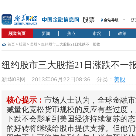
股票
全站导航
济
【
频道首页
要闻
焦点
市况
政策
记
【
首页
>
股票
>
美股
> 纽约股市三大股指21日涨跌不一报收
济
【
纽约股市三大股指21日涨跌不一
在
央
新华08网
2013年06月22日08:36
分类：
美股
基
沥
市场人士认为，全球金融市
核心提示：
恒
减量化宽松货币规模的反应有些过度，
下跌不会影响到美国经济持续复苏的态
的好转将继续给股市提供支撑。但他们