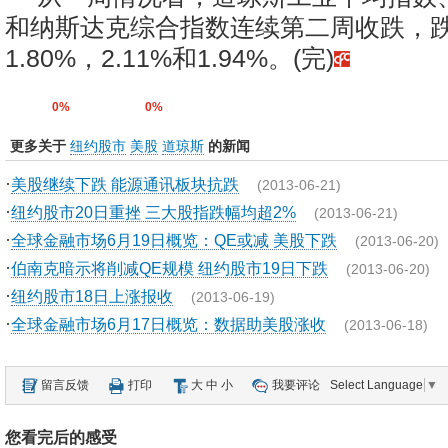
和纳斯达克综合指数连续第二周收跌，
1.80%，2.11%和1.94%。(完)
0%
0%
更多关于
纽约股市
美股
道琼斯
的新闻
·
美股继续下跌 能源通讯板块抗跌
(2013-06-21)
·
纽约股市20日重挫 三大股指跌幅均超2%
(2013-06-21)
·
全球金融市场6月19日概览：QE或减 美股下跌
(2013-06-20)
·
伯南克暗示将削减QE规模 纽约股市19日下跌
(2013-06-20)
·
纽约股市18日上涨报收
(2013-06-19)
·
全球金融市场6月17日概览：数据助美股涨收
(2013-06-18)
留言反馈
打印
大
中
小
我要评论
Select Language
▼
您看完后的感受