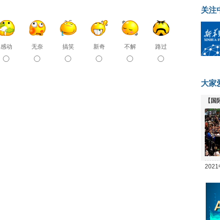
关注
感动
无奈
搞笑
新奇
不解
路过
大家
【国
全线
20
坛