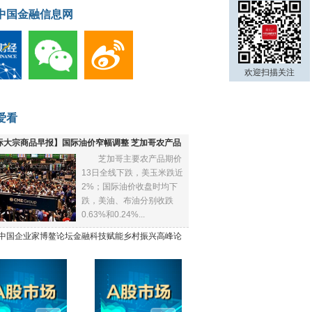
中国金融信息网
欢迎扫描关注
爱看
际大宗商品早报】国际油价窄幅调整 芝加哥农产品
芝加哥主要农产品期价
下跌
13日全线下跌，美玉米跌近
2%；国际油价收盘时均下
跌，美油、布油分别收跌
0.63%和0.24%...
21中国企业家博鳌论坛金融科技赋能乡村振兴高峰论