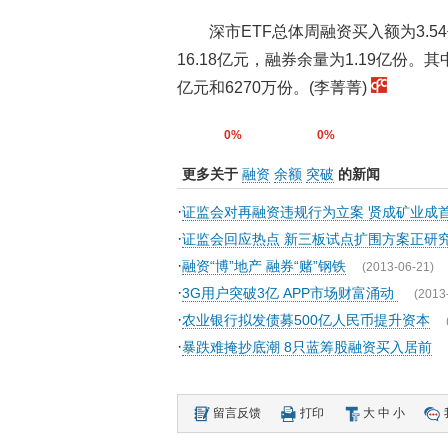
深市ETF总体周融资买入额为3.5
16.18亿元，融券余量为1.19亿份。
亿元和6270万份。(李菁菁)
0%
0%
更多关于
融资
余额
突破
的新闻
·
证监会对再融资违规行为立案 贤成矿业成
·
证监会回应热点 新三板试点扩围方案正研
·
融资“博”地产 融券“赌”钢铁
(2013-06-21)
·
3G用户突破3亿 APP市场财富涌动
(2013
·
农业银行拟发债募500亿人民币提升资本
·
暴跌难掩抄底潮 8只蓝筹股融资买入居前
留言反馈
打印
大
中
小