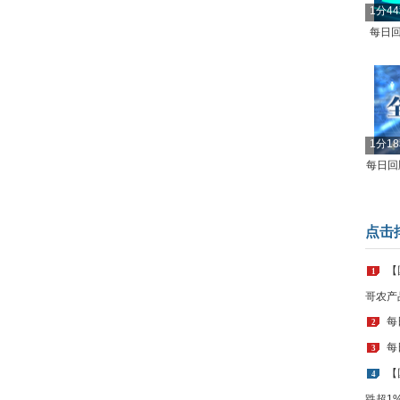
1分4
每日回
1分1
每日回顾
点击
【
1
哥农产
每
2
每
3
【
4
跌超1