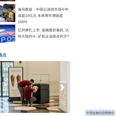
伽马数据：中国云游戏市场今年
或超10亿元 未来两年增速超
100%
亿邦挣扎上市, 嘉楠股价暴跌, 比
特大陆内斗, 矿机企业路在何方?
焦点
‹
›
菲律宾：防疫降级
中国金融信息网微信