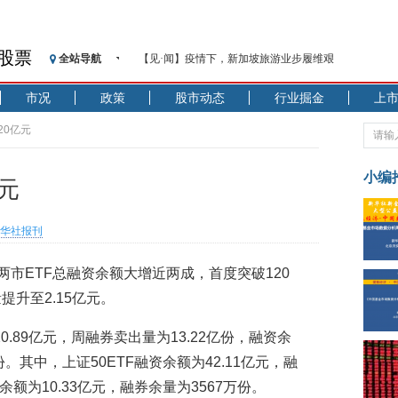
股票
全站导航
【见·闻】疫情下，新加坡旅游业步履维艰
记者手记：疫情下的香港零售业如何浴火重生？
市况
政策
股市动态
行业掘金
上
【见·闻】疫情下一家香港传统零售商的转型突围之旅
济安金信：中国基金市场数据分析周报（2020. 07.27—2020
20亿元
【新华财经调查】同业存单、结构性存款玩起“跷跷板”
在“隐秘的角落”
小编
亿元
央行公开市场净投放300亿元 短端资金利率明显下行
基本面及股市双轮冲击 债市回调十年期债表现最弱
华社报刊
沥青期货连续两日涨逾3% 沪银及两粕涨势喜人
恒生聚源：北斗收官之星发射成功，全产业链解析
两市ETF总融资余额大增近两成，首度突破120
济安金信：中国基金市场数据分析周报（2020. 08.17—2020
提升至2.15亿元。
.89亿元，周融券卖出量为13.22亿份，融资余
份。其中，上证50ETF融资余额为42.11亿元，融
资余额为10.33亿元，融券余量为3567万份。