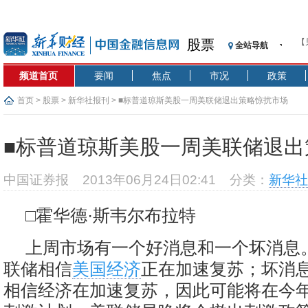
【
股票
全站导航
记
【
频道首页
要闻
焦点
市况
政策
济
【
首页
>
股票
>
新华社报刊
> ■标普道琼斯美股一周美联储退出策略惊扰市场
在
央
■标普道琼斯美股一周美联储退出
基
沥
中国证券报
2013年06月24日02:41
分类：
新华社
恒
济
□霍华德·斯韦尔布拉特
【
上周市场有一个好消息和一个坏消息
联储相信
美国经济
正在加速复苏；坏消
相信经济在加速复苏，因此可能将在今