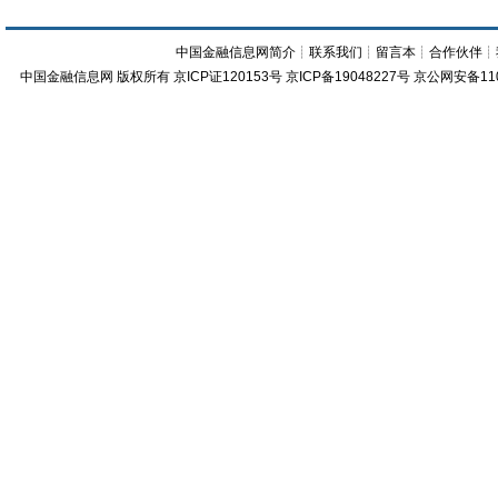
中国金融信息网简介
┊
联系我们
┊
留言本
┊
合作伙伴
┊
中国金融信息网
版权所有
京ICP证120153号
京ICP备19048227号 京公网安备11