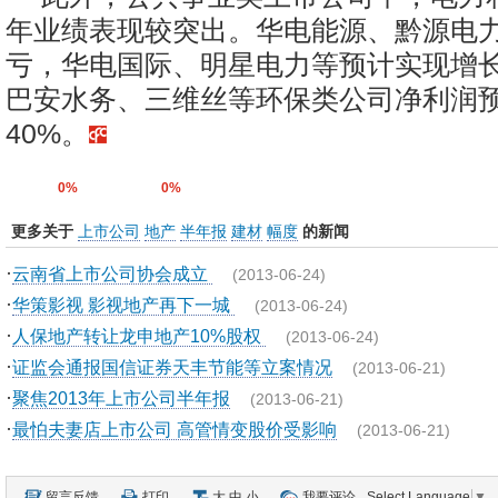
年业绩表现较突出。华电能源、黔源电
亏，华电国际、明星电力等预计实现增
巴安水务、三维丝等环保类公司净利润
40%。
0%
0%
更多关于
上市公司
地产
半年报
建材
幅度
的新闻
·
云南省上市公司协会成立
(2013-06-24)
·
华策影视 影视地产再下一城
(2013-06-24)
·
人保地产转让龙申地产10%股权
(2013-06-24)
·
证监会通报国信证券天丰节能等立案情况
(2013-06-21)
·
聚焦2013年上市公司半年报
(2013-06-21)
·
最怕夫妻店上市公司 高管情变股价受影响
(2013-06-21)
留言反馈
打印
大
中
小
我要评论
Select Language
▼