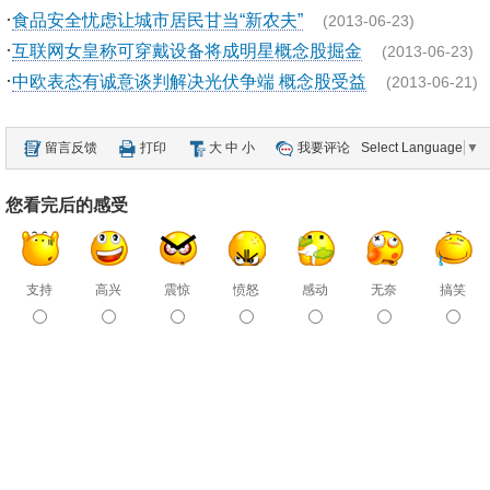
·
食品安全忧虑让城市居民甘当“新农夫”
(2013-06-23)
·
互联网女皇称可穿戴设备将成明星概念股掘金
(2013-06-23)
·
中欧表态有诚意谈判解决光伏争端 概念股受益
(2013-06-21)
留言反馈
打印
大
中
小
我要评论
Select Language
▼
您看完后的感受
支持
高兴
震惊
愤怒
感动
无奈
搞笑