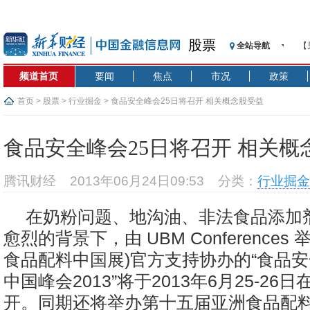
股票
全站导航
【
记
频道首页
要闻
焦点
市况
政策
【
济
首页
>
股票
>
行业掘金
> 食品安全峰会25日将召开 相关概念股受益
【
在
食品安全峰会25日将召开 相关概
央
基
腾讯财经
2013年06月24日09:53
分类：
行业掘金
沥
恒
在奶粉问题、地沟油、非法食品添加
济
愈烈的背景下，由 UBM Conferences 
食品配料中国展)官方支持协办的“食品
中国峰会2013”将于2013年6月25-26
开。同期还将举办第十五届亚洲食品配