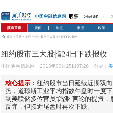
股票
全站导航
【
记
频道首页
要闻
焦点
市况
政策
【
济
首页
>
股票
>
美股
> 纽约股市三大股指24日下跌报收
【
在
纽约股市三大股指24日下跌报收
央
基
中国金融信息网
2013年06月25日07:26
分类：
美
沥
恒
纽约股市当日延续近期双向
核心提示：
济
势，道琼斯工业平均指数午盘时一度下跌
到美联储多位官员“鸽派”言论的提振，
反弹，但接近尾盘时再次下跌。