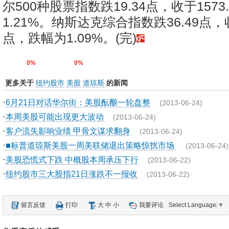
尔500种股票指数跌19.34点，收于1573
1.21%。纳斯达克综合指数跌36.49点，收
点，跌幅为1.09%。(完)
0%
0%
更多关于
纽约股市
美股
道琼斯
的新闻
·
6月21日对话华尔街：美股酝酿一轮盘整
(2013-06-24)
·
本周美股可能出现更大波动
(2013-06-24)
·
客户流失影响业绩 甲骨文谋求翻身
(2013-06-24)
·
■标普道琼斯美股一周美联储退出策略惊扰市场
(2013-06-24)
·
美股恐慌式下跌 中概股本周承压下行
(2013-06-22)
·
纽约股市三大股指21日涨跌不一报收
(2013-06-22)
留言反馈
打印
大
中
小
我要评论
Select Language
▼