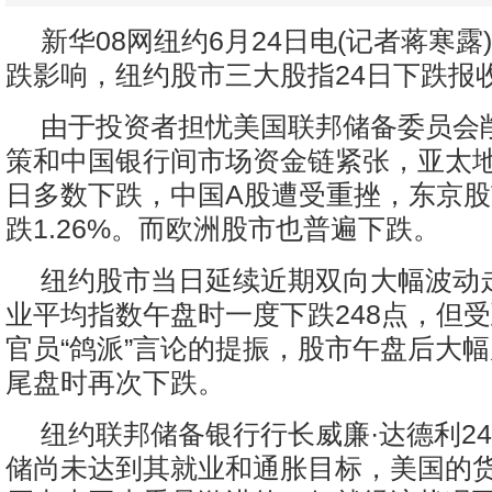
新华08网纽约6月24日电(记者蒋寒露
跌影响，纽约股市三大股指24日下跌报
由于投资者担忧美国联邦储备委员会
策和中国银行间市场资金链紧张，亚太地
日多数下跌，中国A股遭受重挫，东京
跌1.26%。而欧洲股市也普遍下跌。
纽约股市当日延续近期双向大幅波动
业平均指数午盘时一度下跌248点，但
官员“鸽派”言论的提振，股市午盘后大
尾盘时再次下跌。
纽约联邦储备银行行长威廉·达德利2
储尚未达到其就业和通胀目标，美国的