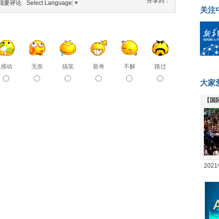
分享到：
我要评论
Select Language
▼
关注
感动
无奈
搞笑
新奇
不解
路过
大家
【国
全线
20
坛