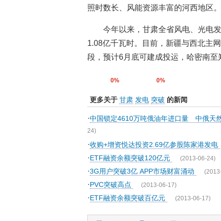
照时数长、风能资源丰富的河西地区
今年以来，甘肃全省风电、光电发电
1.08亿千瓦时。目前，新疆与西北主
段，预计6月底可建成投运，哈密南至郑
0%
0%
更多关于
甘肃
发电
突破
的新闻
·
中国锁定4610万吨俄油年进口量 中俄天
24)
·
收购+增资悦达投资2.69亿参股陈家港发电
·
ETF融资余额突破120亿元
(2013-06-24)
·
3G用户突破3亿 APP市场财富涌动
(2013
·
PVC突破高点
(2013-06-17)
·
ETF融资余额突破百亿元
(2013-06-17)