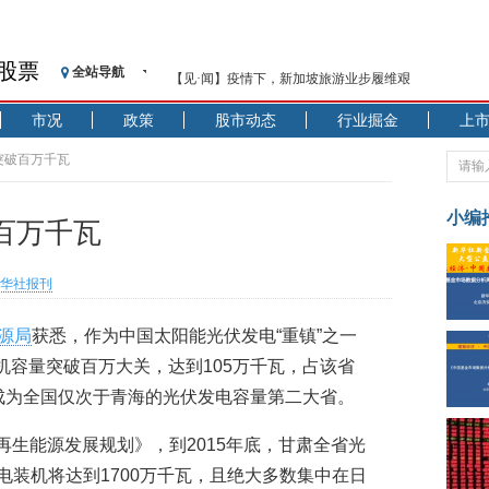
股票
全站导航
【见·闻】疫情下，新加坡旅游业步履维艰
记者手记：疫情下的香港零售业如何浴火重生？
市况
政策
股市动态
行业掘金
上
【见·闻】疫情下一家香港传统零售商的转型突围之旅
济安金信：中国基金市场数据分析周报（2020. 07.27—2020
突破百万千瓦
【新华财经调查】同业存单、结构性存款玩起“跷跷板”
在“隐秘的角落”
小编
百万千瓦
央行公开市场净投放300亿元 短端资金利率明显下行
基本面及股市双轮冲击 债市回调十年期债表现最弱
华社报刊
沥青期货连续两日涨逾3% 沪银及两粕涨势喜人
恒生聚源：北斗收官之星发射成功，全产业链解析
源局
获悉，作为中国太阳能光伏发电“重镇”之一
济安金信：中国基金市场数据分析周报（2020. 08.17—2020
机容量突破百万大关，达到105万千瓦，占该省
肃成为全国仅次于青海的光伏发电容量第二大省。
再生能源发展规划》，到2015年底，甘肃全省光
电装机将达到1700万千瓦，且绝大多数集中在日