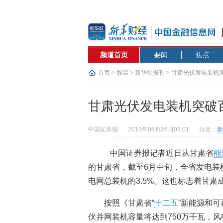
频道首页
要闻
焦点
首页
>
股票
>
新华社报刊
> 甘肃光伏发电装机
甘肃光伏发电装机突破
中国证券报
2013年06月26日03:01
分类：
新
中国证券报记者近日从甘肃省
能
的甘肃省，截至6月中旬，全省发电装
电网总装机的3.5%。这也标志着甘
按照《甘肃省“
十二五
”新能源和可
伏并网装机容量将达到750万千瓦，风