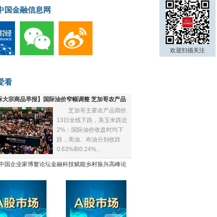
中国金融信息网
欢迎扫描关注
爱看
际大宗商品早报】国际油价窄幅调整 芝加哥农产品
芝加哥主要农产品期价
下跌
13日全线下跌，美玉米跌近
2%；国际油价收盘时均下
跌，美油、布油分别收跌
0.63%和0.24%...
21中国企业家博鳌论坛金融科技赋能乡村振兴高峰论