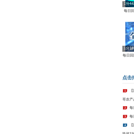
1分4
每日回
1分1
每日回顾
点击
【
1
哥农产
每
2
每
3
【
4
跌超1