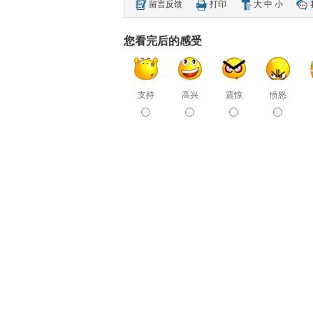
留言反馈
打印
大
中
小
您看完后的感受
支持
高兴
震惊
愤怒