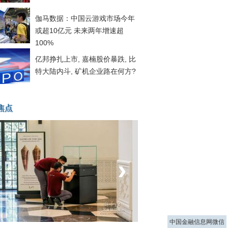
伽马数据：中国云游戏市场今年
或超10亿元 未来两年增速超
100%
亿邦挣扎上市, 嘉楠股价暴跌, 比
特大陆内斗, 矿机企业路在何方?
焦点
‹
›
菲律宾：防疫降级
中国金融信息网微信