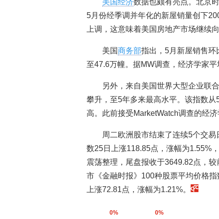
美国经济
数据也颇有亮点。北京时
5月份经季调并年化的新屋销量创下20
上调，这意味着美国房地产市场继续
美国
商务部
指出，5月新屋销售环比
至47.6万幢。据MW调查，经济学家平
另外，来自美国世界大型企业联合
攀升，至5年多来最高水平。该指数从5月份
高。此前接受MarketWatch调查的经
周二欧洲股市结束了连续5个交易
数25日上涨118.85点，涨幅为1.55%
震荡整理，尾盘报收于3649.82点，较
市《金融时报》100种股票平均价格指数
上涨72.81点，涨幅为1.21%。
0%
0%