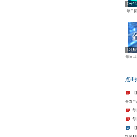
1分4
每日回
1分1
每日回顾
点击
【
1
哥农产
每
2
每
3
【
4
跌超1