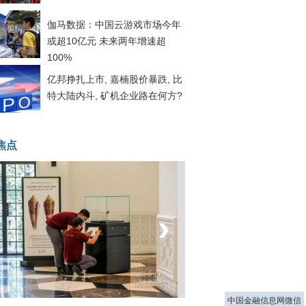
伽马数据：中国云游戏市场今年
或超10亿元 未来两年增速超
100%
亿邦挣扎上市, 嘉楠股价暴跌, 比
特大陆内斗, 矿机企业路在何方?
焦点
‹
›
菲律宾：防疫降级
中国金融信息网微信