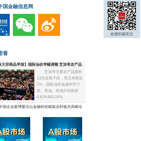
中国金融信息网
欢迎扫描关注
爱看
际大宗商品早报】国际油价窄幅调整 芝加哥农产品
芝加哥主要农产品期价
下跌
13日全线下跌，美玉米跌近
2%；国际油价收盘时均下
跌，美油、布油分别收跌
0.63%和0.24%...
21中国企业家博鳌论坛金融科技赋能乡村振兴高峰论