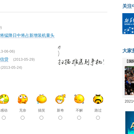
关注
)
将猛降日中将占新增装机量头
大家
13-06-06)
信贷
(2013-05-29)
【国
(2013-05-24)
全线
20
坛
感动
无奈
搞笑
新奇
不解
路过