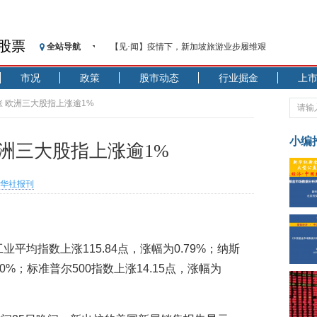
股票
全站导航
【见·闻】疫情下，新加坡旅游业步履维艰
记者手记：疫情下的香港零售业如何浴火重生？
市况
政策
股市动态
行业掘金
上
【见·闻】疫情下一家香港传统零售商的转型突围之旅
济安金信：中国基金市场数据分析周报（2020. 07.27—2020
涨 欧洲三大股指上涨逾1%
【新华财经调查】同业存单、结构性存款玩起“跷跷板”
在“隐秘的角落”
小编
洲三大股指上涨逾1%
央行公开市场净投放300亿元 短端资金利率明显下行
基本面及股市双轮冲击 债市回调十年期债表现最弱
华社报刊
沥青期货连续两日涨逾3% 沪银及两粕涨势喜人
恒生聚源：北斗收官之星发射成功，全产业链解析
济安金信：中国基金市场数据分析周报（2020. 08.17—2020
业平均指数上涨115.84点，涨幅为0.79%；纳斯
00%；标准普尔500指数上涨14.15点，涨幅为