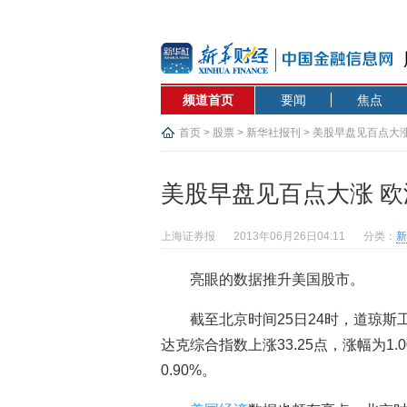
频道首页
要闻
焦点
首页
>
股票
>
新华社报刊
> 美股早盘见百点大
美股早盘见百点大涨 欧
上海证券报
2013年06月26日04:11
分类：
新
亮眼的数据推升美国股市。
截至北京时间25日24时，道琼斯工
达克综合指数上涨33.25点，涨幅为1.
0.90%。