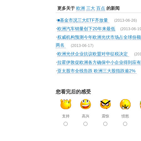
更多关于
欧洲
三大
百点
的新闻
·
■基金市况三大ETF齐放量
(2013-06-26)
·
欧洲汽车销量创下20年来最低
(2013-06-19
·
权威机构预测今年欧洲光伏市场占全球份额
两名
(2013-06-17)
·
欧洲光伏企业抗议欧盟对华征税决定
(20
·
拉霍伊敦促欧洲各方确保中小企业得到应有
·
亚太股市全线告跌 欧洲三大股指跌逾2%
您看完后的感受
支持
高兴
震惊
愤怒