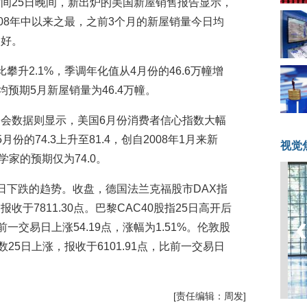
间25日晚间，新出炉的美国新屋销售报告显示，
08年中以来之最，之前3个月的新屋销量今日均
向好。
攀升2.1%，季调年化值从4月份的46.6万幢增
均预期5月新屋销量为46.4万幢。
会数据则显示，美国6月份消费者信心指数大幅
的74.3上升至81.4，创自2008年1月来新
视觉
济学家的预期仅为74.0。
日下跌的趋势。收盘，德国法兰克福股市DAX指
，报收于7811.30点。巴黎CAC40股指25日高开后
前一交易日上涨54.19点，涨幅为1.51%。伦敦股
25日上涨，报收于6101.91点，比前一交易日
[责任编辑：周发]