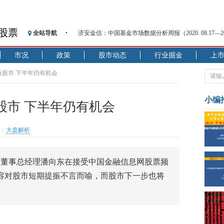
济安金信：中国基金市场数据分析周报（2020. 08.17—2020
股票
全站导航
【见·闻】疫情下，新加坡旅游业步履维艰
市况
政策
股市动态
行业掘金
上
记者手记：疫情下的香港零售业如何浴火重生？
【见·闻】疫情下一家香港传统零售商的转型突围之旅
振股市 下半年仍有机会
济安金信：中国基金市场数据分析周报（2020. 07.27—2020
【新华财经调查】同业存单、结构性存款玩起“跷跷板”
小编
股市 下半年仍有机会
在“隐秘的角落”
央行公开市场净投放300亿元 短端资金利率明显下行
：
大盘解析
基本面及股市双轮冲击 债市回调十年期债表现最弱
沥青期货连续两日涨逾3% 沪银及两粕涨势喜人
恒生聚源：北斗收官之星发射成功，全产业链解析
、董事总经理潘向东在接受中国金融信息网股票频
济安金信：中国基金市场数据分析周报（2020. 08.17—2020
双向扩容对股市短期提振不言而喻，而股市下一步也将
。