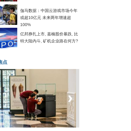
伽马数据：中国云游戏市场今年
或超10亿元 未来两年增速超
100%
亿邦挣扎上市, 嘉楠股价暴跌, 比
特大陆内斗, 矿机企业路在何方?
焦点
‹
›
菲律宾：防疫降级