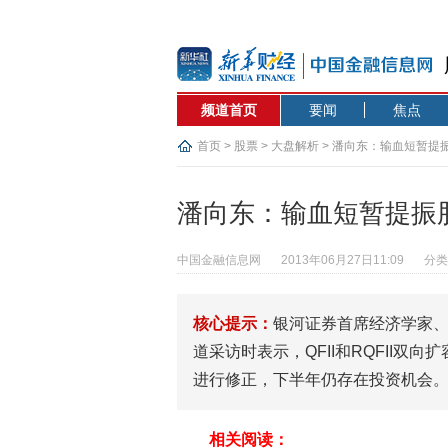
频道首页
要闻
焦点
首页
>
股票
>
大盘解析
> 潘向东：输血短暂提
潘向东：输血短暂提振
中国金融信息网
2013年06月27日11:09
分类
核心提示：
银河证券首席经济学家
道采访时表示，QFII和RQFII
进行修正，下半年仍存在投资机会
相关阅读：