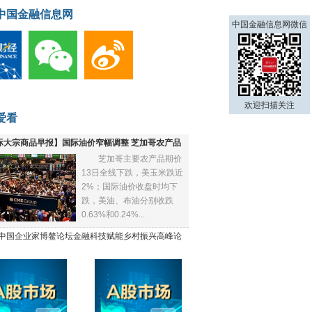
中国金融信息网
中国金融信息网微信
欢迎扫描关注
爱看
际大宗商品早报】国际油价窄幅调整 芝加哥农产品
芝加哥主要农产品期价
下跌
13日全线下跌，美玉米跌近
2%；国际油价收盘时均下
跌，美油、布油分别收跌
0.63%和0.24%...
21中国企业家博鳌论坛金融科技赋能乡村振兴高峰论