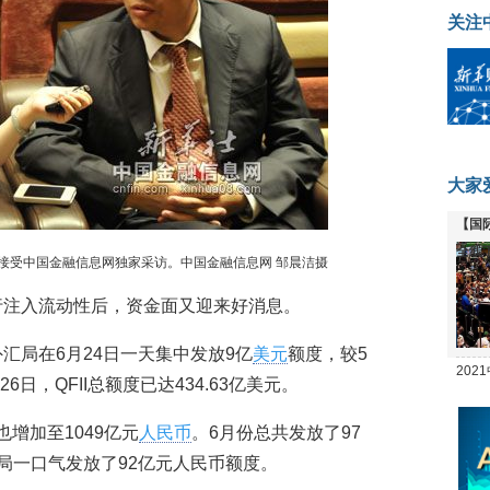
关注
大家
【国
全线
接受中国金融信息网独家采访。中国金融信息网 邹晨洁摄
行注入流动性后，资金面又迎来好消息。
汇局在6月24日一天集中发放9亿
美元
额度，较5
20
6日，QFII总额度已达434.63亿美元。
坛
也增加至1049亿元
人民币
。6月份总共发放了97
局一口气发放了92亿元人民币额度。