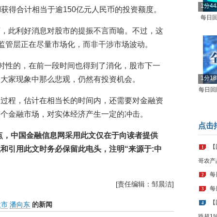
1分4
FII获得合计相当于逾150亿元人民币的投资额度。
每日回
下，此利好消息对股市的提振不言而喻。不过，这
，监管层正在尽量市场化，而非干涉市场波动。
暂时性的，在前一段时间也得到了消化，股市下一
1分1
如大家现象中那么悲观，仍然有投资机会。
每日回顾
期过程，估计在相当长的时间内，还需要对金融资
整个金融市场，对实体经济产生一定的冲击。
点击
点，
中国金融信息网
采用此文仅在于向读者提供
【
载和引用此文时务必保留此电头，注明
“
来源于
:
中
1
哥农产
每
2
[责任编辑：邹晨洁]
每
3
【
股市
潘向东
的新闻
4
跌超1