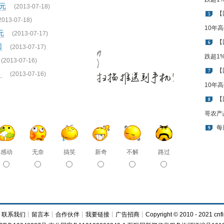
元
(2013-07-18)
【
5
2013-07-18)
10年
元
(2013-07-17)
【
6
回
(2013-07-17)
跌超1
(2013-07-16)
【
7
半
(2013-07-16)
10年
【
8
哥农产
每
9
感动
无奈
搞笑
新奇
不解
路过
┊
联系我们
┊
留言本
┊
合作伙伴
┊
我要链接
┊
广告招商
┊Copyright © 2010 - 2021 cnfi