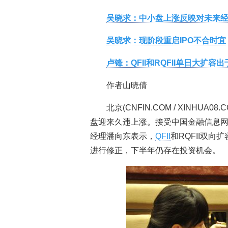
吴晓求：中小盘上涨反映对未来
吴晓求：现阶段重启IPO不合时宜
卢锋：QFII和RQFII单日大扩容
作者山晓倩
北京(CNFIN.COM / XINHU
盘迎来久违上涨。接受中国金融信息
经理潘向东表示，
QFII
和RQFII双
进行修正，下半年仍存在投资机会。