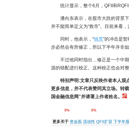
统计显示，整个6月，QFII和RQ
潘向东表示，在股市大跌的背景
并不能简单定义为“救市”。目前来看
同时，他表示，“
钱荒
”的冲击是
步必然会有所修正，所以下半年并非
不过他同时指出，修正是一个中
源的错配进行校正。这种校正也会对
特别声明
:
文章只反映作者本人观
更多信息，并不代表赞同其立场。转
国金融信息网
”
并请署上作者姓名。
0%
0%
更多关于
资金面
流动性
QFII扩容
下半年