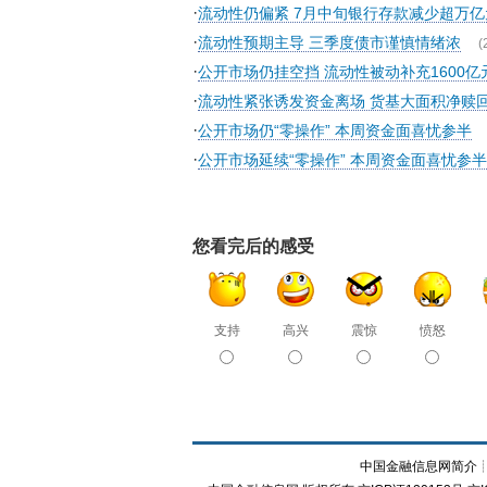
·
流动性仍偏紧 7月中旬银行存款减少超万亿
·
流动性预期主导 三季度债市谨慎情绪浓
(
·
公开市场仍挂空挡 流动性被动补充1600亿
·
流动性紧张诱发资金离场 货基大面积净赎
·
公开市场仍“零操作” 本周资金面喜忧参半
·
公开市场延续“零操作” 本周资金面喜忧参
您看完后的感受
支持
高兴
震惊
愤怒
中国金融信息网简介