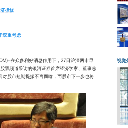
经济担忧
出于双重考虑
A08.COM)--在众多利好消息作用下，27日沪深两市早
视觉
网股票频道采访的银河证券首席经济学家、董事总
向扩容对股市短期提振不言而喻，而股市下一步也将