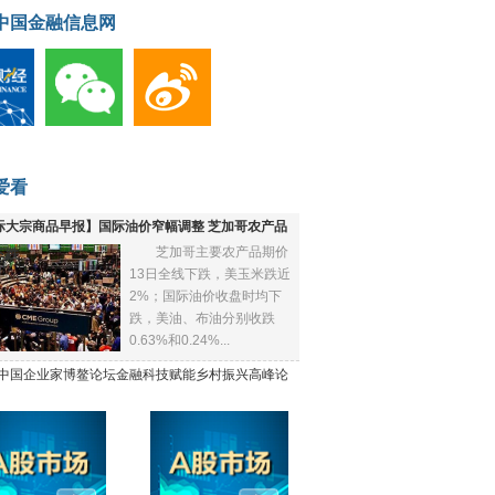
中国金融信息网
爱看
际大宗商品早报】国际油价窄幅调整 芝加哥农产品
芝加哥主要农产品期价
下跌
13日全线下跌，美玉米跌近
2%；国际油价收盘时均下
跌，美油、布油分别收跌
0.63%和0.24%...
21中国企业家博鳌论坛金融科技赋能乡村振兴高峰论