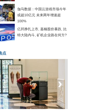
伽马数据：中国云游戏市场今年
或超10亿元 未来两年增速超
100%
亿邦挣扎上市, 嘉楠股价暴跌, 比
特大陆内斗, 矿机企业路在何方?
焦点
‹
›
坐上火车看老挝