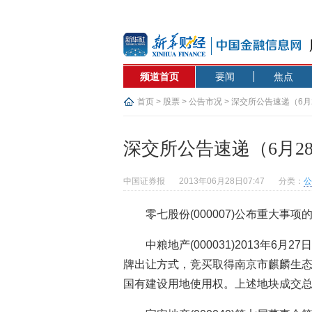
频道首页
要闻
焦点
首页
>
股票
>
公告市况
> 深交所公告速递（6月
深交所公告速递（6月2
中国证券报
2013年06月28日07:47
分类：
公
零七股份(000007)公布重大事项
中粮地产(000031)2013年
牌出让方式，竞买取得南京市麒麟生态科技
国有建设用地使用权。上述地块成交