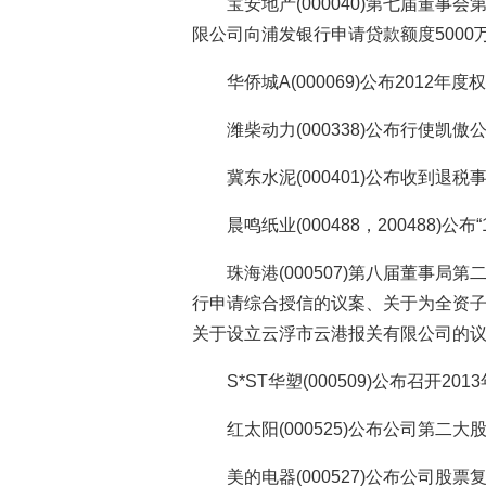
宝安地产(000040)第七届董
限公司向浦发银行申请贷款额度5000
华侨城A(000069)公布2012
潍柴动力(000338)公布行使凯
冀东水泥(000401)公布收到退
晨鸣纸业(000488，200488)公
珠海港(000507)第八届董事
行申请综合授信的议案、关于为全资
关于设立云浮市云港报关有限公司的
S*ST华塑(000509)公布召开
红太阳(000525)公布公司第二
美的电器(000527)公布公司股