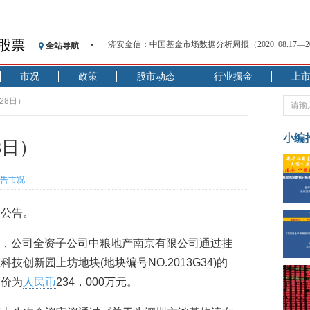
股票
全站导航
【见·闻】疫情下，新加坡旅游业步履维艰
记者手记：疫情下的香港零售业如何浴火重生？
市况
政策
股市动态
行业掘金
上
【见·闻】疫情下一家香港传统零售商的转型突围之旅
济安金信：中国基金市场数据分析周报（2020. 07.27—2020
28日）
【新华财经调查】同业存单、结构性存款玩起“跷跷板”
在“隐秘的角落”
小编
8日）
央行公开市场净投放300亿元 短端资金利率明显下行
基本面及股市双轮冲击 债市回调十年期债表现最弱
告市况
沥青期货连续两日涨逾3% 沪银及两粕涨势喜人
恒生聚源：北斗收官之星发射成功，全产业链解析
的公告。
济安金信：中国基金市场数据分析周报（2020. 08.17—2020
6月27日，公司全资子公司中粮地产南京有限公司通过挂
创新园上坊地块(地块编号NO.2013G34)的
总价为
人民币
234，000万元。