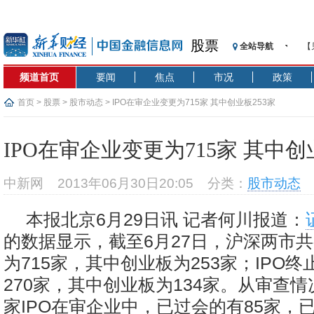
股票
全站导航
【
记
频道首页
要闻
焦点
市况
政策
【
济
首页
>
股票
>
股市动态
> IPO在审企业变更为715家 其中创业板253家
【
在
IPO在审企业变更为715家 其中创
央
基
中新网
2013年06月30日20:05
分类：
股市动态
沥
恒
本报北京6月29日讯 记者何川报道：
济
的数据显示，截至6月27日，沪深两市共
为715家，其中创业板为253家；IPO
270家，其中创业板为134家。从审查情
家IPO在审企业中，已过会的有85家，