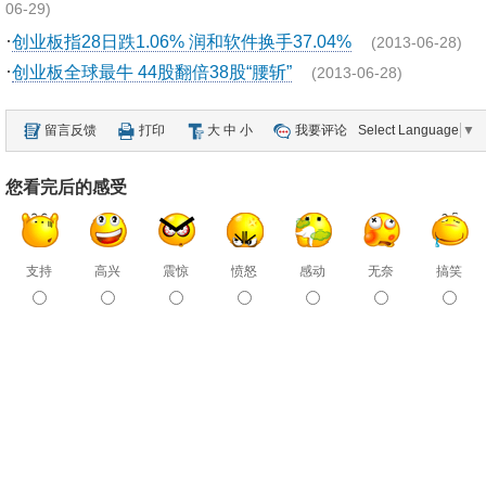
06-29)
·
创业板指28日跌1.06% 润和软件换手37.04%
(2013-06-28)
·
创业板全球最牛 44股翻倍38股“腰斩”
(2013-06-28)
留言反馈
打印
大
中
小
我要评论
Select Language
▼
您看完后的感受
支持
高兴
震惊
愤怒
感动
无奈
搞笑