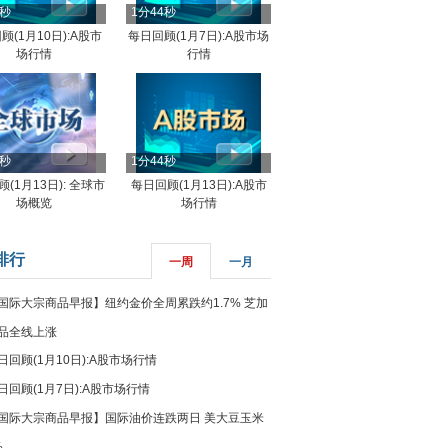
4秒
1分44秒
顾(1月10日):A股市
每日回顾(1月7日):A股市场
场行情
行情
8秒
1分44秒
(1月13日): 全球市
每日回顾(1月13日):A股市
场概览
场行情
排行
一周
一月
国际大宗商品早报】纽约金价全周累跌约1.7% 芝加
品全线上涨
日回顾(1月10日):A股市场行情
日回顾(1月7日):A股市场行情
国际大宗商品早报】国际油价连跌两日 美大豆玉米
%