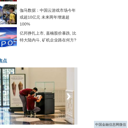
伽马数据：中国云游戏市场今年
或超10亿元 未来两年增速超
100%
亿邦挣扎上市, 嘉楠股价暴跌, 比
特大陆内斗, 矿机企业路在何方?
焦点
‹
›
菲律宾：防疫降级
中国金融信息网微信