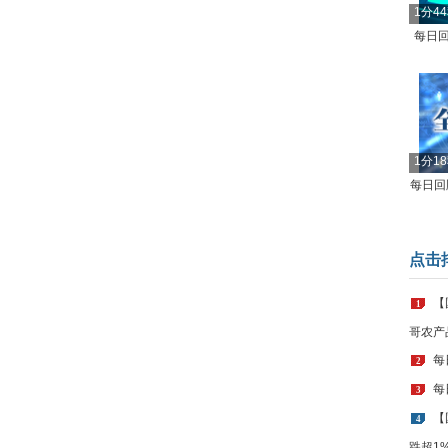
1分4
每日回
1分1
每日回顾
点击
【
1
哥农产
每
2
每
3
【
4
跌超1