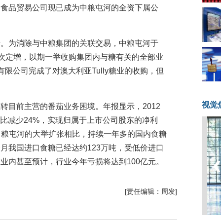
，食品贸易公司现已成为中粮屯河的全资下属公
折。为消除与中粮集团的关联交易，中粮屯河于
6日再次定增，以期一举收购集团内与糖有关的全部业
)有限公司完成了对澳大利亚Tully糖业的收购，但
。
视觉
转目前主营的番茄业务困境。年报显示，2012
同比减少24%，实现归属于上市公司股东的净利
但与中粮屯河的大举扩张相比，持续一年多的国内食糖
月我国进口食糖已经达约123万吨，受低价进口
业内甚至预计，行业今年亏损将达到100亿元。
[责任编辑：周发]