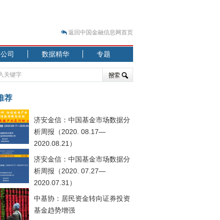
返回中国金融信息网首页
市公司
数据精华
专题
.07.31）
 结构性失衡藏
推荐
济安金信：中国基金市场数据分
析周报（2020. 08.17—
2020.08.21）
济安金信：中国基金市场数据分
.08.21）
析周报（2020. 07.27—
2020.07.31）
中基协：居民资金转向证券投资
基金趋势增强