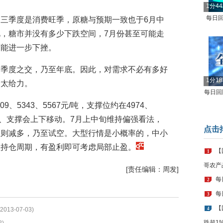
1分4
每日回
三季度是消费旺季，原糖与预期一致也于6月中
，糖市并没有多少下跌空间，7月份甚至可能走
可能进一步下挫。
四季度之交，乃至年底。因此，对需求不必有多好
1分1
会太给力。
每日回顾
9、5343、5567元/吨，支撑位约在4974、
阻力、支撑会上下移动。7月上中旬维持偏强看法，
点击
破则减多，乃至试空。大型行情是小概率的，中小
短持仓周期，有盈利即可考虑局部止盈。
【
1
哥农产
[责任编辑：周发]
每
2
每
3
【
(2013-07-03)
4
跌超1