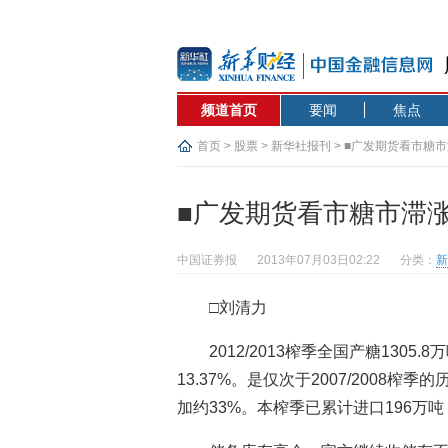
频道首页
要闻
焦点
首页
>
股票
>
新华社报刊
> ■广发期货看市糖
■广发期货看市糖市滞
中国证券报
2013年07月03日02:22
分类：
新
□刘清力
2012/2013榨季全国产糖130
13.37%。是仅次于2007/2008榨
加约33%。本榨季已累计进口196万