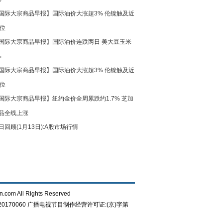
国际大宗商品早报】国际油价大涨超3% 伦镍触及近
高位
国际大宗商品早报】国际油价连跌两日 美大豆玉米
%
国际大宗商品早报】国际油价大涨超3% 伦镍触及近
高位
国际大宗商品早报】纽约金价全周累跌约1.7% 芝加
品全线上涨
日回顾(1月13日):A股市场行情
n.com All Rights Reserved
0170060
广播电视节目制作经营许可证:(京)字第