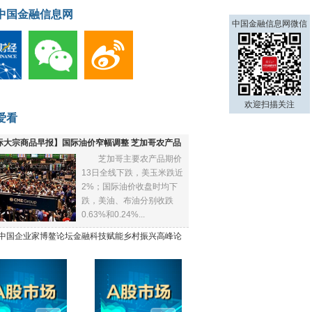
中国金融信息网
中国金融信息网微信
欢迎扫描关注
爱看
际大宗商品早报】国际油价窄幅调整 芝加哥农产品
芝加哥主要农产品期价
下跌
13日全线下跌，美玉米跌近
2%；国际油价收盘时均下
跌，美油、布油分别收跌
0.63%和0.24%...
21中国企业家博鳌论坛金融科技赋能乡村振兴高峰论