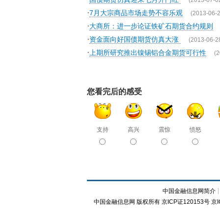
(2013-07-0
·
7月大宗商品市场走势不容乐观
(2013-06-2
·
大商所：进一步论证铁矿石期货合约规则
·
资金面向好国债期货仿真大涨
(2013-06-2
·
上期所研究推出镍锡铝合金期货可行性
(2
您看完后的感受
支持
高兴
震惊
愤怒
中国金融信息网简介
中国金融信息网
版权所有
京ICP证120153号
京I