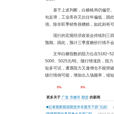
基于上述判断，白糖格局仍偏空。
旬反弹，工业库存又比往年偏低，因此
强。除非旺季销售很糟糕，如此则有
现行的宏观经济政策会持续到三
预期。因此，预计三季度糖价行情不
文华白糖指数的阻力位在5182~520
5000、5025元/吨。随行情涨跌，
短多可试，遭遇阻力又逢增仓不能突
级行情倒可能，增加出入场频率，缩
0%
0%
更多关于
广发
市糖市
期货
的新闻
·
■记者观察股指期货并非股市下跌“元凶”
·
国债期货仿真迎来七月开门红