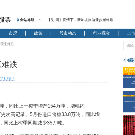
股票
全站导航
【见·闻】疫情下，新加坡旅游业步履维艰
记者手记：疫情下的香港零售业如何浴火重生？
市况
政策
股市动态
行业掘金
上
【见·闻】疫情下一家香港传统零售商的转型突围之旅
济安金信：中国基金市场数据分析周报（2020. 07.27—2020
市滞涨难跌
【新华财经调查】同业存单、结构性存款玩起“跷跷板”
在“隐秘的角落”
小编
涨难跌
央行公开市场净投放300亿元 短端资金利率明显下行
基本面及股市双轮冲击 债市回调十年期债表现最弱
华社报刊
沥青期货连续两日涨逾3% 沪银及两粕涨势喜人
恒生聚源：北斗收官之星发射成功，全产业链解析
济安金信：中国基金市场数据分析周报（2020. 08.17—2020
5.8万吨，同比上一榨季增产154万吨，增幅约
季的历史次高记录。5月份进口食糖33.8万吨，同比增
吨，同比上榨季同期减少35万吨。