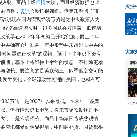
使A股、商品市场
行情
大跌，而且经济数据也比
关注
政策调整，
央行
态度也很强硬。这更加增强了“党
应该说现在国内宏观经济形势是党中央政策人为
”，经济高速增长时，很多问题会被掩盖，低速增
政策早在2012年年初就已开始实施，而上半年
党中央确有心理准备，年中形势并未超过党中央的
大家
针对问题进行改革”的逻辑，预计下半年仍不会有
好预期，基本上将维持上半年的状态，不排除更糟
【国
复与增长。要注意的是美联储三、四季度之交可能
全线
能发生变化，全球流动性将涌向美国，也就有可
存383万吨，是2007年以来最低。在常年，该库
20
紧张。但行情却仍旧弱势，看来市场预期还是不
坛
很大；二是宏观经济、商品市场氛围造成悲观情
储备需求都受到明显抑制，中间商补货、囤货都很