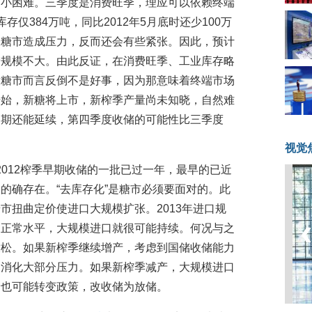
不小困难。三季度是消费旺季，理应可以依赖终端
仅384万吨，同比2012年5月底时还少100万
给糖市造成压力，反而还会有些紧张。因此，预计
储规模不大。由此反证，在消费旺季、工业库存略
对糖市而言反倒不是好事，因为那意味着终端市场
开始，新糖将上市，新榨季产量尚未知晓，自然难
周期还能延续，第四季度收储的可能性比三季度
视觉
/2012榨季早期收储的一批已过一年，最早的已近
的确存在。“去库存化”是糖市必须要面对的。此
市扭曲定价使进口大规模扩张。2013年进口规
归正常水平，大规模进口就很可能持续。何况与之
放松。如果新榨季继续增产，考虑到国储收储能力
场消化大部分压力。如果新榨季减产，大规模进口
储也可能转变政策，改收储为放储。