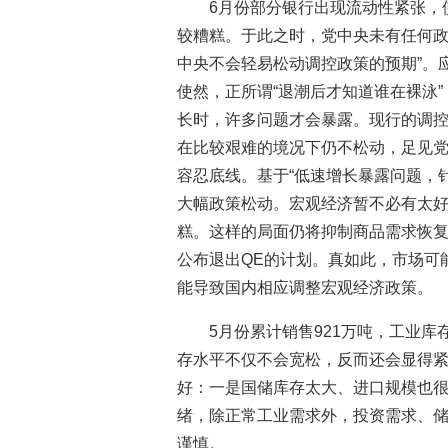
6月份部分银行出现流动性紧张，
较糟糕。于此之时，党中央未有任何
中央不会轻易松动调控政策的预期”。
使然，正所谓“退潮后才知道谁在裸泳
长时，许多问题才会暴露。现行的调控
在比较艰难的境况下仍不松动，足见
容忍底线。基于“低速增长暴露问题，
大幅政策松动。宏观经济暂不必有太
糕。这样的局面仍将抑制商品需求恢
公布退出QE的计划。真如此，市场可
能导致国内相应调整宏观经济政策。
5月份累计销售921万吨，工业库
存水平不仅不会宽松，反而还会显得
好：一是国储库存太大、进口规模也
绪，除正常工业需求外，投资需求、
谨慎。