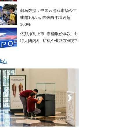
伽马数据：中国云游戏市场今年
或超10亿元 未来两年增速超
100%
亿邦挣扎上市, 嘉楠股价暴跌, 比
特大陆内斗, 矿机企业路在何方?
焦点
‹
›
菲律宾：防疫降级