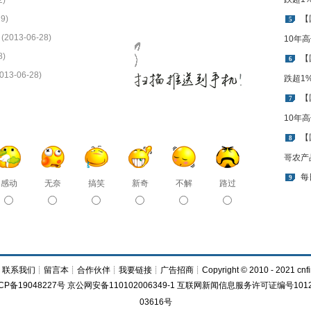
2)
9)
【
5
(2013-06-28)
10年
8)
【
6
013-06-28)
跌超1
【
7
10年
【
8
哥农产
每
9
感动
无奈
搞笑
新奇
不解
路过
┊
联系我们
┊
留言本
┊
合作伙伴
┊
我要链接
┊
广告招商
┊Copyright © 2010 - 2021 cnfi
CP备19048227号 京公网安备110102006349-1 互联网新闻信息服务许可证编号1012
03616号