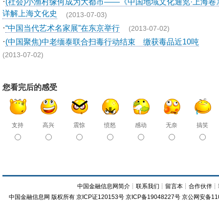
·
(社会)小渔村缘何成为大都市——《中国地域文化通览·上海卷
详解上海文化史
(2013-07-03)
·
“中国当代艺术名家展”在东京举行
(2013-07-02)
·
(中国聚焦)中老缅泰联合扫毒行动结束 缴获毒品近10吨
(2013-07-02)
您看完后的感受
支持
高兴
震惊
愤怒
感动
无奈
搞笑
中国金融信息网简介
┊
联系我们
┊
留言本
┊
合作伙伴
┊
中国金融信息网
版权所有
京ICP证120153号
京ICP备19048227号 京公网安备11