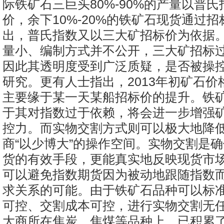
际铁矿石三巨头80%-90%的产量以普
价，余下10%-20%的铁矿石现货通过
出，普氏指数又以三大矿招标价为依据
量小、编制方式并不公开，三大矿招标
因此其透明度受到广泛质疑，是否被操
研究。更有人士指出，2013年初矿石价
主要缘于某一天某船招标价的提升。铁
于其对指数过于依赖，将会进一步增强
控力。而实物交割方式则可以极大地降
商“以少博大”的操作空间。实物交割是
货的有效手段，更能真实地反映现货市
可以避免指数期货因为被动地跟随指数
求关系的可能。由于铁矿石品种可以标
可控、交割成本可控，进行实物交割无
大商所在焦炭、焦煤等品种上，已积累