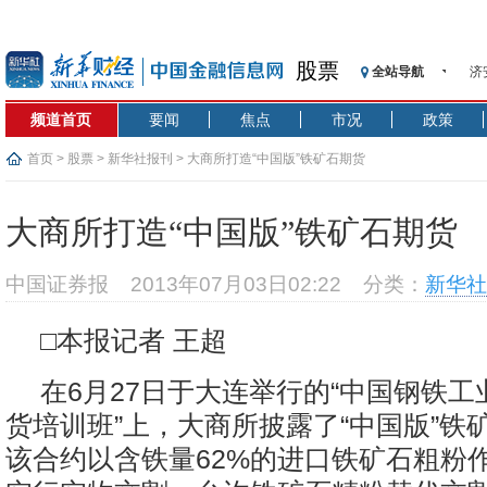
济
股票
全站导航
【
频道首页
要闻
焦点
市况
政策
记
【
首页
>
股票
>
新华社报刊
> 大商所打造“中国版”铁矿石期货
济
【
大商所打造“中国版”铁矿石期货
在
央
中国证券报
2013年07月03日02:22
分类：
新华社
基
沥
□本报记者 王超
恒
济
在6月27日于大连举行的“中国钢铁
货培训班”上，大商所披露了“中国版”铁
该合约以含铁量62%的进口铁矿石粗粉