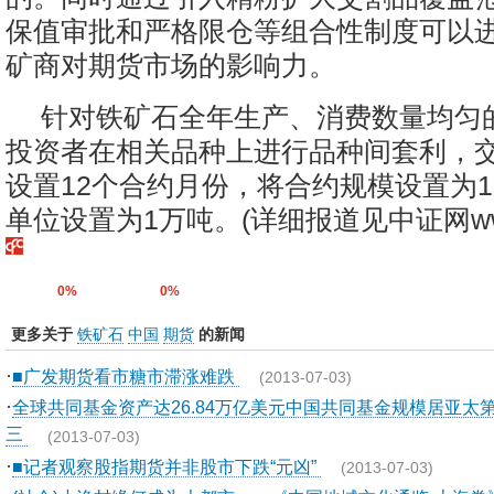
保值审批和严格限仓等组合性制度可以
矿商对期货市场的影响力。
针对铁矿石全年生产、消费数量均匀
投资者在相关品种上进行品种间套利，
设置12个合约月份，将合约规模设置为1
单位设置为1万吨。(详细报道见中证网www.c
0%
0%
更多关于
铁矿石
中国
期货
的新闻
·
■广发期货看市糖市滞涨难跌
(2013-07-03)
·
全球共同基金资产达26.84万亿美元中国共同基金规模居亚太
三
(2013-07-03)
·
■记者观察股指期货并非股市下跌“元凶”
(2013-07-03)