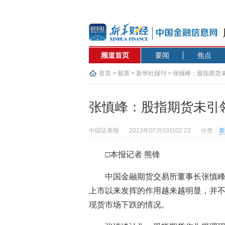
频道首页
要闻
焦点
首页
>
股票
>
新华社报刊
> 张慎峰：股指期货
张慎峰：股指期货未引
中国证券报
2013年07月03日02:22
分类：
新
□本报记者 熊锋
中国金融期货交易所董事长张慎峰6
上市以来发挥的作用越来越明显，并
现货市场下跌的情况。