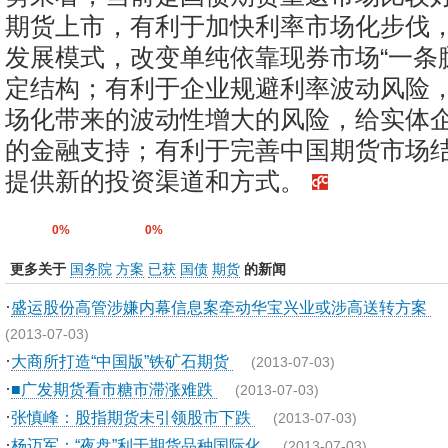
期货上市，有利于加快利率市场化步伐
发展模式，改变单纯依靠现券市场“一条
定结构；有利于企业规避利率波动风险
场化带来的波动性增大的风险，给实体
的金融支持；有利于完善中国期货市场
提供新的投资渠道和方式。
0%
0%
更多关于
国务院
方案
已获
国债
期货
的新闻
·
盛运股份高管涉嫌内幕信息案牵动华宝兴业或涉高送转方案
(2013-07-03)
·
大商所打造“中国版”铁矿石期货
(2013-07-03)
·
■广发期货看市糖市滞涨难跌
(2013-07-03)
·
张慎峰：股指期货未引领股市下跌
(2013-07-03)
·
杨迈军：“夜盘”利于期货品种国际化
(2013-07-03)