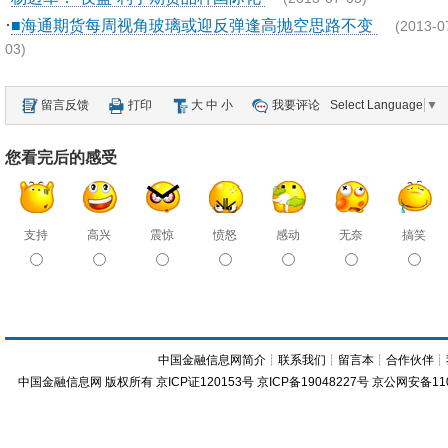
·
■海通期货每周视角玻璃或迎反弹逢高抛空思路不变
(2013-0
03)
留言反馈
打印
大
中
小
我要评论
Select Language
▼
您看完后的感受
支持
高兴
震惊
愤怒
感动
无奈
搞笑
中国金融信息网简介
┊
联系我们
┊
留言本
┊
合作伙伴
┊
中国金融信息网
版权所有
京ICP证120153号
京ICP备19048227号 京公网安备11