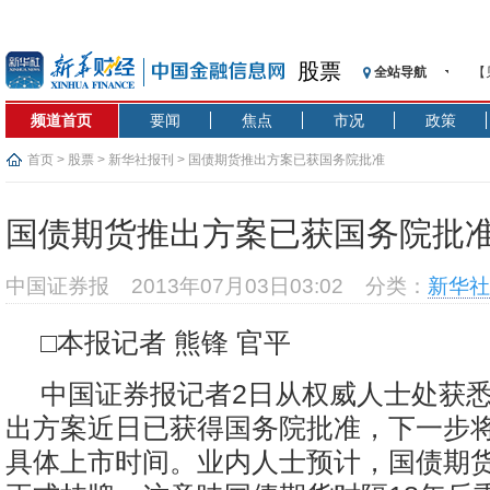
股票
全站导航
【
记
频道首页
要闻
焦点
市况
政策
【
济
首页
>
股票
>
新华社报刊
> 国债期货推出方案已获国务院批准
【
在
国债期货推出方案已获国务院批
央
基
中国证券报
2013年07月03日03:02
分类：
新华社
沥
恒
□本报记者 熊锋 官平
济
中国证券报记者2日从权威人士处获
出方案近日已获得国务院批准，下一步
具体上市时间。业内人士预计，国债期货