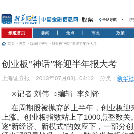
股票
济
全站导航
【
频道首页
要闻
焦点
市况
政策
记
【
首页
>
股票
>
新华社报刊
> 创业板“神话”将迎半年报大考
济
【
创业板“神话”将迎半年报大考
在
央
上海证券报
2013年07月03日04:12
分类：
新华社
基
沥
⊙记者 刘伟 ○编辑 李剑锋
恒
济
在周期股被抛弃的上半年，创业板迎
上涨。创业板指数站上了1000点整数关
逐“新经济、新模式”的效应下，一部分