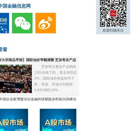
中国金融信息网
欢迎扫描关注
爱看
际大宗商品早报】国际油价窄幅调整 芝加哥农产品
芝加哥主要农产品期价
下跌
13日全线下跌，美玉米跌近
2%；国际油价收盘时均下
跌，美油、布油分别收跌
0.63%和0.24%...
21中国企业家博鳌论坛金融科技赋能乡村振兴高峰论