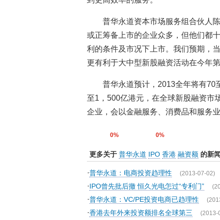
普华永道资本市场服务组合伙人陈
或正筹备上市的企业众多，但他们都
利的条件及市况下上市。我们预期，
更有利于大中型新股融资活动在今年
普华永道预计，2013全年将有70
至1，500亿港元，在全球新股融资
企业，会以金融服务、消费品和服务
0%
0%
更多关于
普华永道
IPO
香港
融资额
的新
·
普华永道：电商投资趋理性
(2013-07-02)
·
IPO曾先批后撤 恒久光电怎过“专利门”
(2
·
普华永道：VC/PE投资电商已趋理性
(201
·
香港去年外来投资额排名全球第三
(2013-