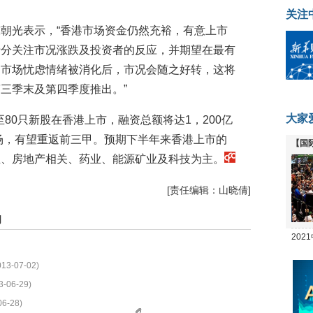
关注
朝光表示，“香港市场资金仍然充裕，有意上市
十分关注市况涨跌及投资者的反应，并期望在最有
当市场忧虑情绪被消化后，市况会随之好转，这将
第三季末及第四季度推出。”
大家
至80只新股在香港上市，融资总额将达1，200亿
市场，有望重返前三甲。预期下半年来香港上市的
【国
业、房地产相关、药业、能源矿业及科技为主。
全线
[责任编辑：山晓倩]
闻
20
坛
013-07-02)
3-06-29)
06-28)