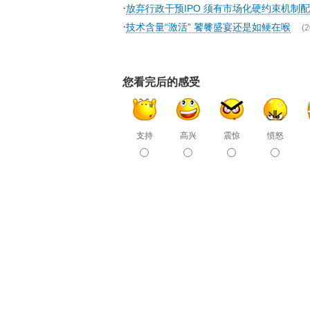
·
放弃行政干预IPO 须有市场化硬约束机制
·
技术含量“激活” 饕餮盛宴还是如鲠在喉
(2
您看完后的感受
支持
高兴
震惊
愤怒