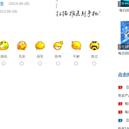
配套
1分4
(2013-06-28)
每日回
013-06-28)
1分1
每日回顾
感动
无奈
搞笑
新奇
不解
路过
点击
【
1
哥农产
每
2
每
3
【
4
跌超1