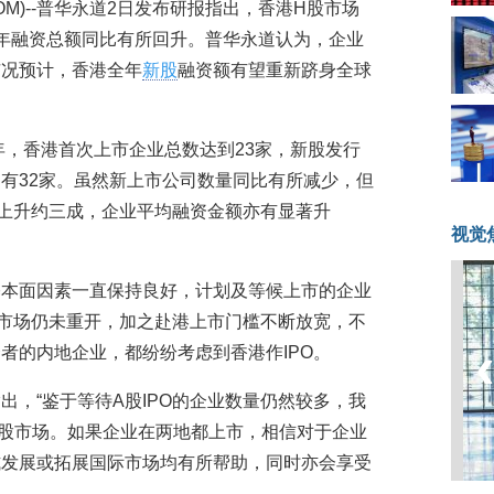
08.COM)--普华永道2日发布研报指出，香港H股市场
年上半年融资总额同比有所回升。普华永道认为，企业
市况预计，香港全年
新股
融资额有望重新跻身全球
年，香港首次上市企业总数达到23家，新股发行
有32家。虽然新上市公司数量同比有所减少，但
期上升约三成，企业平均融资金额亦有显著升
视觉
基本面因素一直保持良好，计划及等候上市的企业
O市场仍未重开，加之赴港上市门槛不断放宽，不
者的内地企业，都纷纷考虑到香港作IPO。
出，“鉴于等待A股IPO的企业数量仍然较多，我
股市场。如果企业在两地都上市，相信对于企业
式发展或拓展国际市场均有所帮助，同时亦会享受