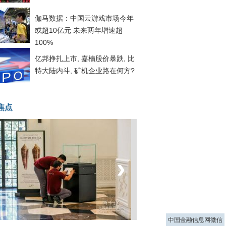
伽马数据：中国云游戏市场今年
或超10亿元 未来两年增速超
100%
亿邦挣扎上市, 嘉楠股价暴跌, 比
特大陆内斗, 矿机企业路在何方?
焦点
‹
›
菲律宾：防疫降级
中国金融信息网微信