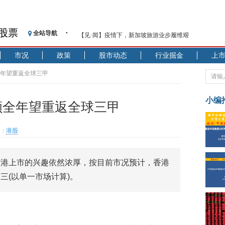
股票
全站导航
【见·闻】疫情下，新加坡旅游业步履维艰
记者手记：疫情下的香港零售业如何浴火重生？
市况
政策
股市动态
行业掘金
上
【见·闻】疫情下一家香港传统零售商的转型突围之旅
济安金信：中国基金市场数据分析周报（2020. 07.27—2020
全年望重返全球三甲
【新华财经调查】同业存单、结构性存款玩起“跷跷板”
在“隐秘的角落”
小编
额全年望重返全球三甲
央行公开市场净投放300亿元 短端资金利率明显下行
基本面及股市双轮冲击 债市回调十年期债表现最弱
：
港股
沥青期货连续两日涨逾3% 沪银及两粕涨势喜人
恒生聚源：北斗收官之星发射成功，全产业链解析
赴港上市的兴趣依然浓厚，按目前市况预计，香港
济安金信：中国基金市场数据分析周报（2020. 08.17—2020
三(以单一市场计算)。