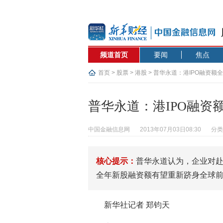
频道首页
要闻
焦点
首页
>
股票
>
港股
> 普华永道：港IPO融资额
普华永道：港IPO融资
中国金融信息网
2013年07月03日08:30
分类
核心提示：
普华永道认为，企业对
全年新股融资额有望重新跻身全球前
新华社记者 郑钧天