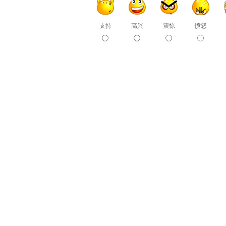
支持
高兴
震惊
愤怒