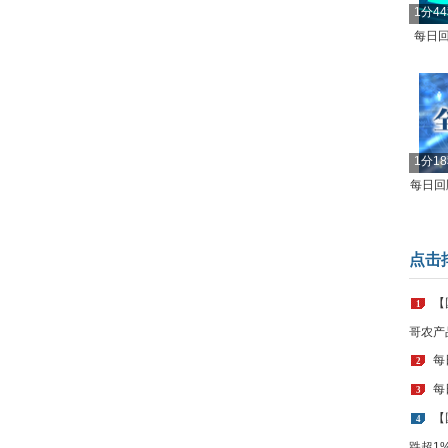
1分4
每日回
1分1
每日回顾
点击
【
1
哥农产
每
2
每
3
【
4
跌超1