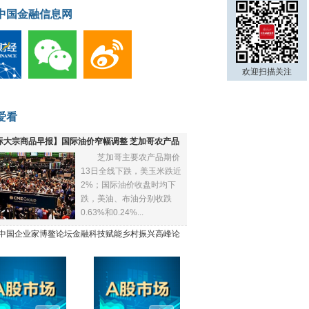
中国金融信息网
欢迎扫描关注
爱看
际大宗商品早报】国际油价窄幅调整 芝加哥农产品
芝加哥主要农产品期价
下跌
13日全线下跌，美玉米跌近
2%；国际油价收盘时均下
跌，美油、布油分别收跌
0.63%和0.24%...
21中国企业家博鳌论坛金融科技赋能乡村振兴高峰论