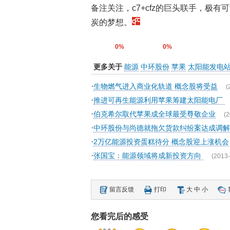
备注关注，c7+cfz的巨头联手，极
炭的梦想。
0%
0%
更多关于
能源
中环股份
苹果
太阳能发电
·
生物燃气进入商业化轨道 概念股将受益
(
·
推进可再生能源利用苹果筹建太阳能电厂
·
伯克希尔取代苹果成全球最受尊敬企业
(2
·
中环股份与尚德就拖欠货款纠纷案达成调解
·
2万亿能源投资蛋糕待分 概念股迎上涨机会
·
张国宝：能源领域将成新投资方向
(2013-
留言反馈
打印
大
中
小
您看完后的感受