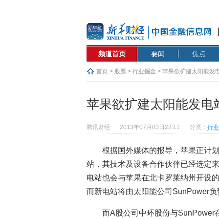
频道首页
要闻
焦点
首页
>
股票
>
行业掘金
> 苹果欲扩建太阳能发
苹果欲扩建太阳能发电
腾讯财经
2013年07月03日22:11
分类：
行业
根据国外媒体的报导，苹果正计划
站，其技术及设备合作伙伴已经选定来自美
电站也会与苹果在北卡罗莱纳州开设的两
而新电站将由太阳能公司SunPower
而A股公司中环股份与SunPowe