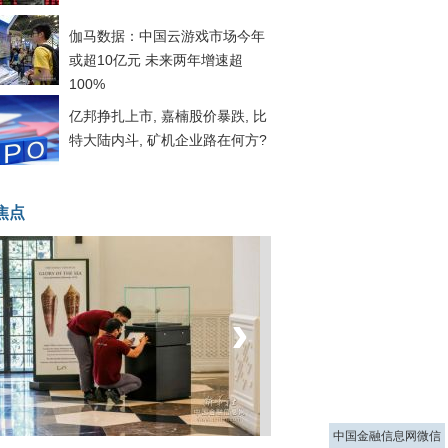
伽马数据：中国云游戏市场今年
或超10亿元 未来两年增速超
100%
亿邦挣扎上市, 嘉楠股价暴跌, 比
特大陆内斗, 矿机企业路在何方?
焦点
‹
›
菲律宾：防疫降级
中国金融信息网微信