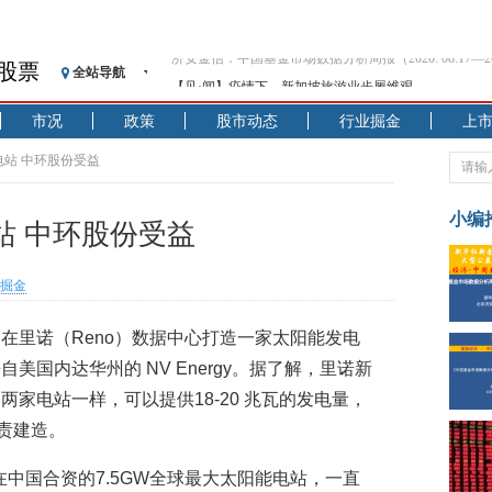
股票
全站导航
【见·闻】疫情下，新加坡旅游业步履维艰
记者手记：疫情下的香港零售业如何浴火重生？
市况
政策
股市动态
行业掘金
上
【见·闻】疫情下一家香港传统零售商的转型突围之旅
济安金信：中国基金市场数据分析周报（2020. 07.27—2020
电站 中环股份受益
【新华财经调查】同业存单、结构性存款玩起“跷跷板”
在“隐秘的角落”
小编
站 中环股份受益
央行公开市场净投放300亿元 短端资金利率明显下行
基本面及股市双轮冲击 债市回调十年期债表现最弱
掘金
沥青期货连续两日涨逾3% 沪银及两粕涨势喜人
恒生聚源：北斗收官之星发射成功，全产业链解析
在里诺（Reno）数据中心打造一家太阳能发电
济安金信：中国基金市场数据分析周报（2020. 08.17—2020
国内达华州的 NV Energy。据了解，里诺新
家电站一样，可以提供18-20 兆瓦的发电量，
负责建造。
r在中国合资的7.5GW全球最大太阳能电站，一直