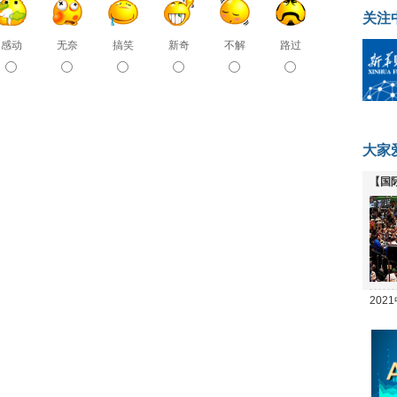
关注
感动
无奈
搞笑
新奇
不解
路过
大家
【国
全线
20
坛