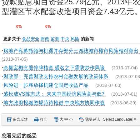
贷款贴息项目资金25.79亿元、2013
型灌区节水配套改造项目资金7.43亿元。
0%
0%
更多关于
食品安全
财政
监测
中央
风险
的新闻
·
房地产私募瓶颈与机遇并存部分三四线城市楼市风险相对突出
(2013-07-05)
·
余额宝概念股停牌核查 盛名之下需防炒作风险
(2013-07-04)
·
财政部：完善财政支持农村金融发展的政策体系
(2013-07-03
·
风险进一步释放择机建仓固定收益产品
(2013-07-03)
·
盛松成VS陈志武： 未来中国经济风险高与低?
(2013-07-01)
·
地方政府投融资规范待推进 中央地方协同作战
(2013-06-29)
留言反馈
打印
大
中
小
我要评论
Select Language
▼
您看完后的感受