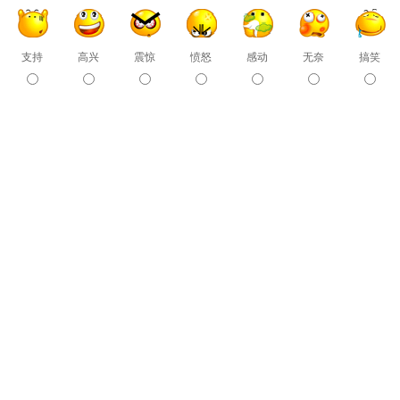
支持
高兴
震惊
愤怒
感动
无奈
搞笑