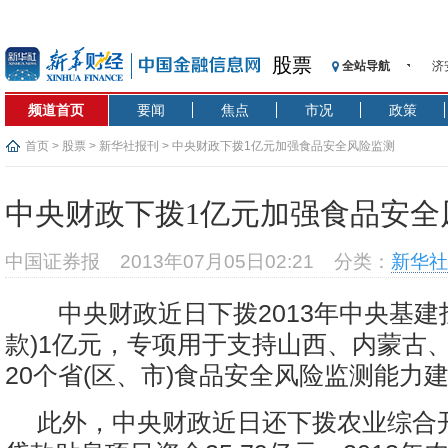
股票
济
全站导航
【
频道首页
要闻
焦点
市况
政策
记
【
首页
>
股票
>
新华社报刊
> 中央财政下拨1亿元加强食品安全风险监测
济
【
中央财政下拨1亿元加强食品安全
在
央
中国证券报
2013年07月05日02:21
分类：
新华社
基
沥
中央财政近日下拨2013年中央基建
恒
款)1亿元，专项用于支持山西、内蒙古
济
20个省(区、市)食品安全风险监测能力
此外，中央财政近日还下拨农业综合