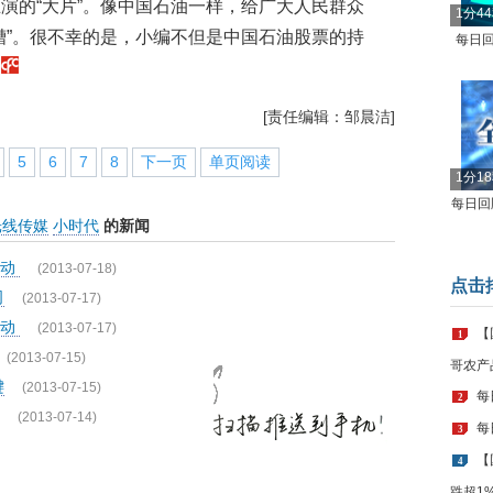
演的“大片”。像中国石油一样，给广大人民群众
1分4
槽”。很不幸的是，小编不但是中国石油股票的持
每日回
。
[责任编辑：邹晨洁]
5
6
7
8
下一页
单页阅读
1分1
每日回顾
光线传媒
小时代
的新闻
活动
(2013-07-18)
点击
司
(2013-07-17)
活动
(2013-07-17)
【
1
(2013-07-15)
哥农产
键
(2013-07-15)
每
2
(2013-07-14)
每
3
【
4
跌超1