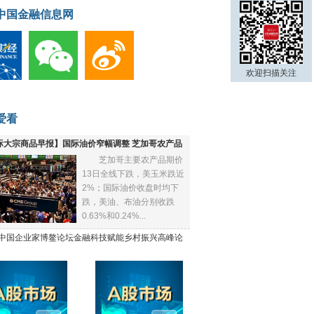
中国金融信息网
欢迎扫描关注
爱看
际大宗商品早报】国际油价窄幅调整 芝加哥农产品
芝加哥主要农产品期价
下跌
13日全线下跌，美玉米跌近
2%；国际油价收盘时均下
跌，美油、布油分别收跌
0.63%和0.24%...
21中国企业家博鳌论坛金融科技赋能乡村振兴高峰论