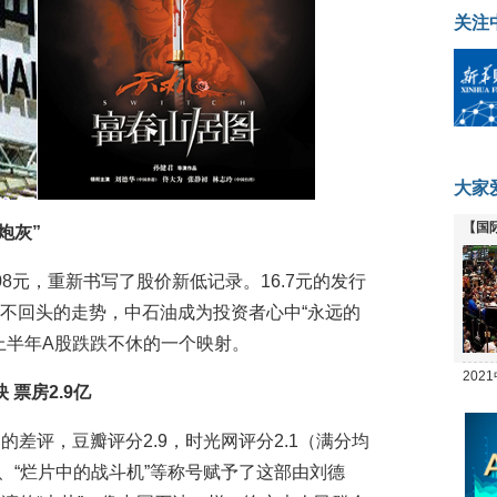
关注
大家
【国
炮灰”
全线
08元，重新书写了股价新低记录。16.7元的发行
低不回头的走势，中石油成为投资者心中“永远的
上半年A股跌跌不休的一个映射。
20
 票房2.9亿
坛
差评，豆瓣评分2.9，时光网评分2.1（满分均
”、“烂片中的战斗机”等称号赋予了这部由刘德