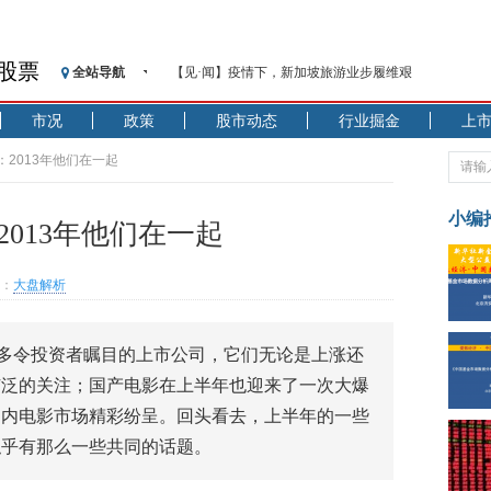
股票
全站导航
【见·闻】疫情下，新加坡旅游业步履维艰
记者手记：疫情下的香港零售业如何浴火重生？
市况
政策
股市动态
行业掘金
上
【见·闻】疫情下一家香港传统零售商的转型突围之旅
济安金信：中国基金市场数据分析周报（2020. 07.27—2020
：2013年他们在一起
【新华财经调查】同业存单、结构性存款玩起“跷跷板”
在“隐秘的角落”
小编
2013年他们在一起
央行公开市场净投放300亿元 短端资金利率明显下行
基本面及股市双轮冲击 债市回调十年期债表现最弱
：
大盘解析
沥青期货连续两日涨逾3% 沪银及两粕涨势喜人
恒生聚源：北斗收官之星发射成功，全产业链解析
多令投资者瞩目的上市公司，它们无论是上涨还
济安金信：中国基金市场数据分析周报（2020. 08.17—2020
广泛的关注；国产电影在上半年也迎来了一次大爆
国内电影市场精彩纷呈。回头看去，上半年的一些
似乎有那么一些共同的话题。