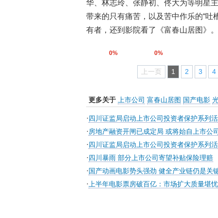
华、林志玲、张静初、佟大为等明星主
带来的只有痛苦，以及苦中作乐的“吐
有者，还到影院看了《富春山居图》
0%
0%
上一页
1
2
3
4
更多关于
上市公司
富春山居图
国产电影
·
四川证监局启动上市公司投资者保护系列
·
房地产融资开闸已成定局 或将始自上市公
·
四川证监局启动上市公司投资者保护系列
·
四川暴雨 部分上市公司寄望补贴保险理赔
·
国产动画电影势头强劲 健全产业链仍是关
·
上半年电影票房破百亿：市场扩大质量堪忧