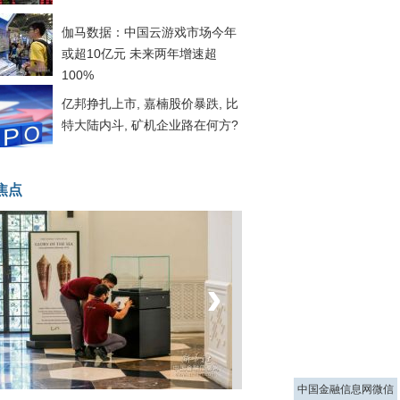
伽马数据：中国云游戏市场今年
或超10亿元 未来两年增速超
100%
亿邦挣扎上市, 嘉楠股价暴跌, 比
特大陆内斗, 矿机企业路在何方?
焦点
‹
›
菲律宾：防疫降级
中国金融信息网微信