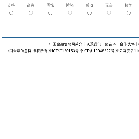
支持
高兴
震惊
愤怒
感动
无奈
搞笑
中国金融信息网简介
┊
联系我们
┊
留言本
┊
合作伙伴
┊
中国金融信息网
版权所有
京ICP证120153号
京ICP备19048227号 京公网安备11