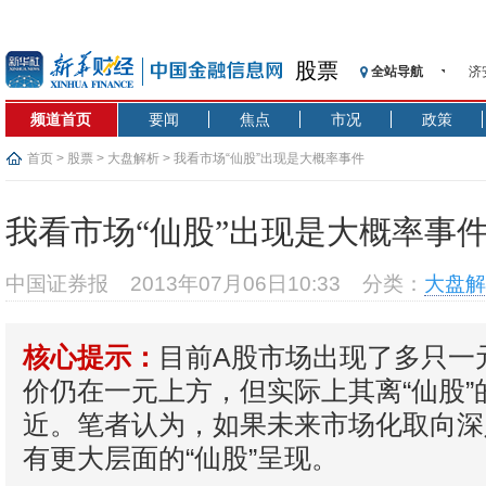
济
股票
全站导航
【
记
频道首页
要闻
焦点
市况
政策
【
首页
>
股票
>
大盘解析
> 我看市场“仙股”出现是大概率事件
济
【
我看市场“仙股”出现是大概率事
在
央
中国证券报
2013年07月06日10:33
分类：
大盘解
基
沥
恒
目前A股市场出现了多只一
核心提示：
济
价仍在一元上方，但实际上其离“仙股”
近。笔者认为，如果未来市场化取向深
有更大层面的“仙股”呈现。