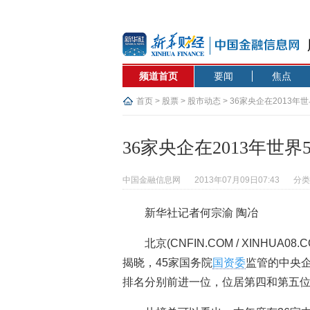
频道首页
要闻
焦点
首页
>
股票
>
股市动态
> 36家央企在2013年
36家央企在2013年世界
中国金融信息网
2013年07月09日07:43
分类
新华社记者何宗渝 陶冶
北京(CNFIN.COM / XINHUA
揭晓，45家国务院
国资委
监管的中央
排名分别前进一位，位居第四和第五