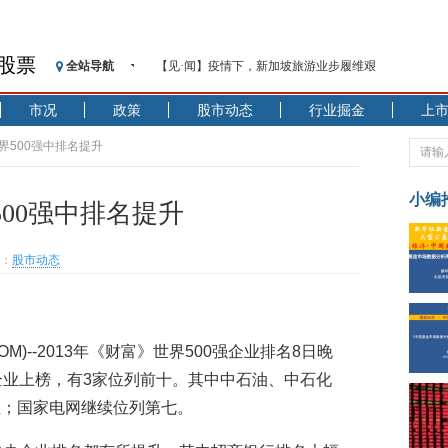
股票
全站导航
【见·闻】疫情下，新加坡旅游业步履维艰
记者手记：疫情下的香港零售业如何浴火重生？
市况
政策
股市动态
行业掘金
上
【见·闻】疫情下一家香港传统零售商的转型突围之旅
济安金信：中国基金市场数据分析周报（2020. 07.27—2020
世界500强中排名提升
【新华财经调查】同业存单、结构性存款玩起“跷跷板”
在“隐秘的角落”
小编
500强中排名提升
央行公开市场净投放300亿元 短端资金利率明显下行
基本面及股市双轮冲击 债市回调十年期债表现最弱
：
股市动态
沥青期货连续两日涨逾3% 沪银及两粕涨势喜人
恒生聚源：北斗收官之星发射成功，全产业链解析
济安金信：中国基金市场数据分析周报（2020. 08.17—2020
08.COM)--2013年《财富》世界500强企业排名8日晚
企业上榜，有3家位列前十。其中中石油、中石化
位；国家电网继续位列第七。