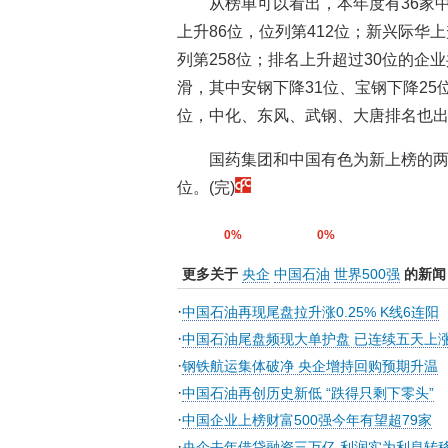
从榜单可以看出，本年度有36家
上升86位，位列第412位；新兴际华上
列第258位；排名上升超过30位的企
滑，其中安钢下降31位、宝钢下降25
位，中化、东风、武钢、大唐排名也
国药集团和中国有色为新上榜的两家
位。(完)
0%
0%
更多关于
央企
中国石油
世界500强
的新闻
·
中国石油再现尾盘拉升涨0.25% K线6连阳
·
中国石油尾盘频现大单护盘 已连续五天上
·
钢铁航运集体破净 央企增持回购预期升温
·
中国石油再创历史新低 “跌得只剩下零头”
·
中国企业上榜财富500强今年有望超79家
·
央企去年借贷融资三万亿 利润实为利息转