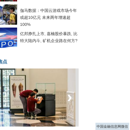
伽马数据：中国云游戏市场今年
或超10亿元 未来两年增速超
100%
亿邦挣扎上市, 嘉楠股价暴跌, 比
特大陆内斗, 矿机企业路在何方?
焦点
‹
›
菲律宾：防疫降级
中国金融信息网微信