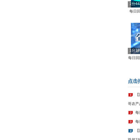
1分4
每日回
1分1
每日回顾
点击
【
1
哥农产
每
2
每
3
【
4
跌超1