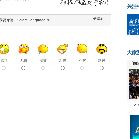
(2013-05-28)
关注
分享到：
我要评论
Select Language
▼
大家
感动
无奈
搞笑
新奇
不解
路过
【国
全线
20
坛