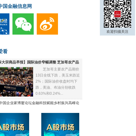
中国金融信息网
欢迎扫描关注
爱看
际大宗商品早报】国际油价窄幅调整 芝加哥农产品
芝加哥主要农产品期价
下跌
13日全线下跌，美玉米跌近
2%；国际油价收盘时均下
跌，美油、布油分别收跌
0.63%和0.24%...
21中国企业家博鳌论坛金融科技赋能乡村振兴高峰论