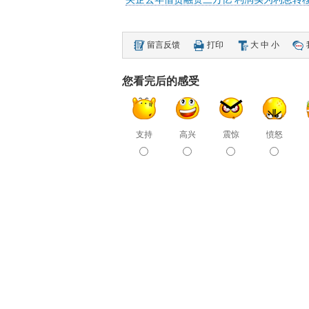
留言反馈
打印
大
中
小
您看完后的感受
支持
高兴
震惊
愤怒