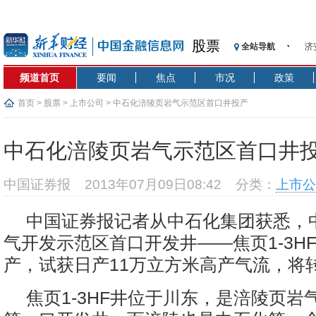
股票
全站导航
济
【
频道首页
要闻
焦点
市况
政策
记
【
首页
>
股票
>
上市公司
> 中石化涪陵页岩气示范区首口井投产
济
【
中石化涪陵页岩气示范区首口井
在
央
中国证券报
2013年07月09日08:42
分类：
上市公
基
沥
中国证券报记者从中石化集团获悉，
恒
气开发示范区首口开发井——焦页1-3H
产，试获日产11万立方米高产气流，将
焦页1-3HF井位于川东，是涪陵页岩