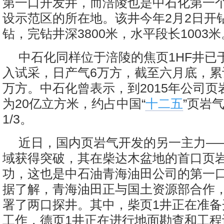
第一口开发井，而涪陵也是中石化第一
设示范区的所在地。该井今年2月2日开钻
钻，完钻井深3800米，水平段长1003米
中石化同样位于涪陵的焦页1HF井已
入试采，日产气6万方，截至六月底，累计
万方。中石化曾表示，到2015年公司页
为20亿立方米，约占中国“
十二五
”页岩
1/3。
近日，国内页岩气开发的另一主力—
域获得突破，其在柴达木盆地的首口页
功，这也是中石油青海油田公司的第一
据了解，青海油田正与国土资源部合作
署了两口探井。其中，柴页1井正在准备
工作，德页1井正在进行地面勘查和工程