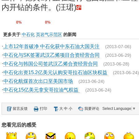
内开钻的条件。(汪珺)
0%
0%
更多关于
中石化
页岩气示范区
的新闻
·
上市12年首破净 中石化获中东石油大国关注
(2013-07-06)
·
中石化与SK签署武汉乙烯项目合资经营合同
(2013-06-29)
·
中石化与韩国公司签武汉乙烯合资经营合同
(2013-06-28)
·
中石化出资15.2亿美元认购安哥拉石油区块权益
(2013-06-24)
·
中石化航煤首次出口至美国市场
(2013-06-24)
·
中石化15亿美元拿安哥拉油气权益
(2013-06-24)
留言反馈
打印
大
中
小
我要评论
Select Language
▼
您看完后的感受