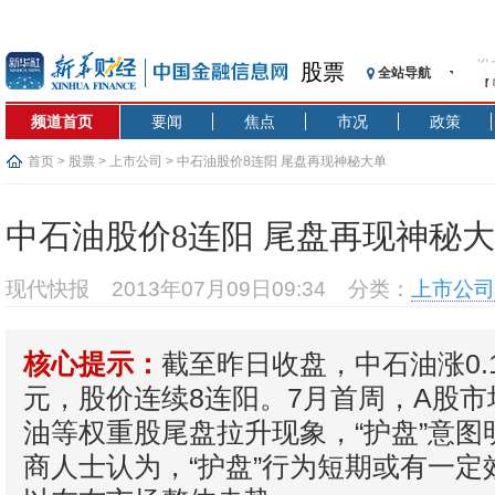
股票
全站导航
【
记
频道首页
要闻
焦点
市况
政策
【
济
首页
>
股票
>
上市公司
> 中石油股价8连阳 尾盘再现神秘大单
【
在
中石油股价8连阳 尾盘再现神秘
央
基
现代快报
2013年07月09日09:34
分类：
上市公司
沥
恒
截至昨日收盘，中石油涨0.1
核心提示：
济
元，股价连续8连阳。7月首周，A股
油等权重股尾盘拉升现象，“护盘”意图
商人士认为，“护盘”行为短期或有一定