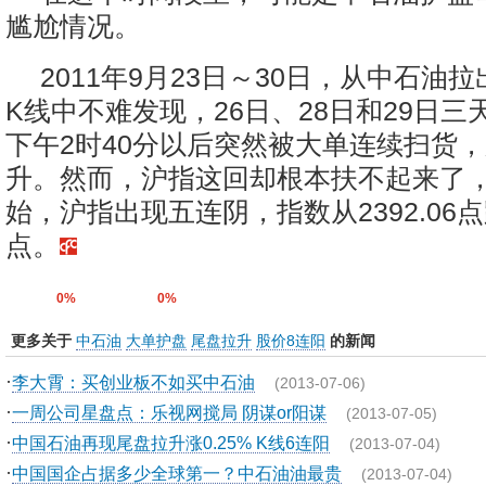
尴尬情况。
2011年9月23日～30日，从中石油
K线中不难发现，26日、28日和29日
下午2时40分以后突然被大单连续扫货
升。然而，沪指这回却根本扶不起来了，
始，沪指出现五连阴，指数从2392.06点跌
点。
0%
0%
更多关于
中石油
大单护盘
尾盘拉升
股价8连阳
的新闻
·
李大霄：买创业板不如买中石油
(2013-07-06)
·
一周公司星盘点：乐视网搅局 阴谋or阳谋
(2013-07-05)
·
中国石油再现尾盘拉升涨0.25% K线6连阳
(2013-07-04)
·
中国国企占据多少全球第一？中石油油最贵
(2013-07-04)