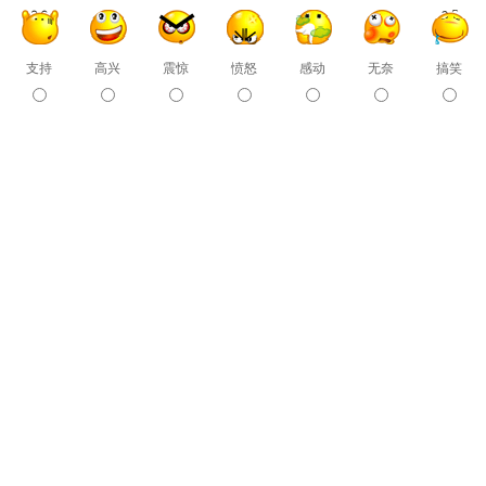
支持
高兴
震惊
愤怒
感动
无奈
搞笑