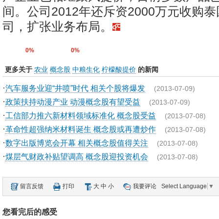
间。公司2012年还斥资2000万元收购
司，扩张业务布局。
0%
0%
更多关于
农业
概念股
中粮生化
柠檬酸提价
的新闻
·
汽车服务业迎“井喷”时代 相关个股将爆发
(2013-07-09)
·
政策扶持动漫产业 动漫概念股有望受益
(2013-07-09)
·
工信部力推六新材料领域标准化 概念股受益
(2013-07-08)
·
革命性超强纳米材料诞生 概念股或再遭炒作
(2013-07-08)
·
数字出版博览会开幕 相关概念股值得关注
(2013-07-08)
·
煤层气财政补贴望调高 概念股迎投资机会
(2013-07-08)
留言反馈
打印
大
中
小
我要评论
Select Language
▼
您看完后的感受