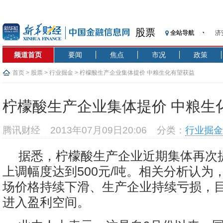
股票
济
全站导航
【
频道首页
要闻
焦点
市况
政策
记
【
首页
>
股票
>
行业掘金
> 柠檬酸生产企业集体提价 中粮生化有望获益
济
【
柠檬酸生产企业集体提价 中粮生
在
央
腾讯财经
2013年07月09日20:06
分类：
行业掘金
基
沥
据悉，柠檬酸生产企业近期集体再次
恒
上调幅度达到500元/吨。相关分析认为
济
场价格持续下滑、生产企业持续亏损，
进入盈利空间。