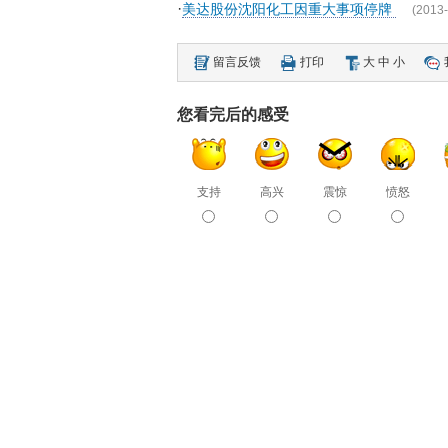
·
美达股份沈阳化工因重大事项停牌
(2013-
留言反馈
打印
大
中
小
您看完后的感受
支持
高兴
震惊
愤怒