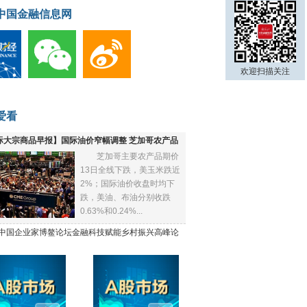
中国金融信息网
欢迎扫描关注
爱看
际大宗商品早报】国际油价窄幅调整 芝加哥农产品
芝加哥主要农产品期价
下跌
13日全线下跌，美玉米跌近
2%；国际油价收盘时均下
跌，美油、布油分别收跌
0.63%和0.24%...
21中国企业家博鳌论坛金融科技赋能乡村振兴高峰论