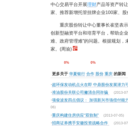
中心交易平台开展
理财
产品等资产转让
家、推荐新增托管挂牌企业100家、股
重庆股份转让中心董事长崔坚表
创新型融资平台和培育平台，帮助企业
难、政府管理难”的问题。根据规划，未
家。(周渝)
0%
0%
更多关于
华夏银行
合作
股份
重庆
的新闻
·
超环保发动机点火在即 中鼎股份发展潜力
·
准油股份关联公司撇清合同诈骗
(2013-07
·
项俊波发四点倡议： 加强新兴市场偿付能
06)
·
重庆构建住房供应“双轨制”
(2013-07-05)
·
招商证券携手安徽投资战略合作
(2013-07