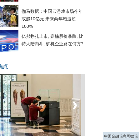
伽马数据：中国云游戏市场今年
或超10亿元 未来两年增速超
100%
亿邦挣扎上市, 嘉楠股价暴跌, 比
特大陆内斗, 矿机企业路在何方?
焦点
‹
›
菲律宾：防疫降级
中国金融信息网微信