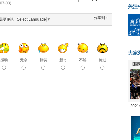
07-03)
关注
分享到：
我要评论
Select Language
▼
大家
感动
无奈
搞笑
新奇
不解
路过
【国
全线
20
坛