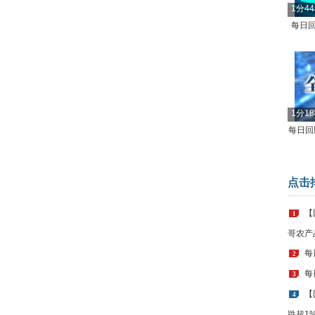
1分4
每日回
1分1
每日回顾
点击
【
1
哥农产
每
2
每
3
【
4
跌超1