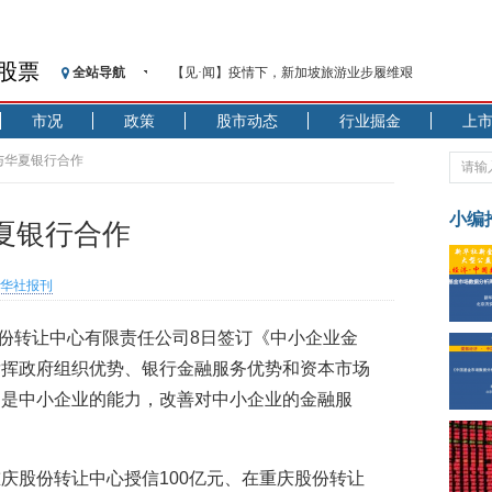
股票
全站导航
【见·闻】疫情下，新加坡旅游业步履维艰
记者手记：疫情下的香港零售业如何浴火重生？
市况
政策
股市动态
行业掘金
上
【见·闻】疫情下一家香港传统零售商的转型突围之旅
济安金信：中国基金市场数据分析周报（2020. 07.27—2020
与华夏银行合作
【新华财经调查】同业存单、结构性存款玩起“跷跷板”
在“隐秘的角落”
小编
夏银行合作
央行公开市场净投放300亿元 短端资金利率明显下行
基本面及股市双轮冲击 债市回调十年期债表现最弱
华社报刊
沥青期货连续两日涨逾3% 沪银及两粕涨势喜人
恒生聚源：北斗收官之星发射成功，全产业链解析
份转让中心有限责任公司8日签订《中小企业金
济安金信：中国基金市场数据分析周报（2020. 08.17—2020
发挥政府组织优势、银行金融服务优势和资本市场
别是中小企业的能力，改善对中小企业的金融服
庆股份转让中心授信100亿元、在重庆股份转让