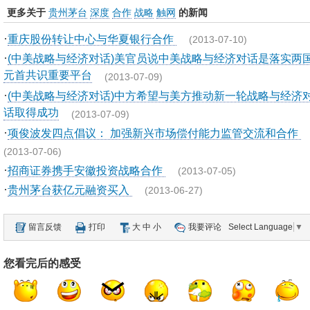
更多关于
贵州茅台
深度
合作
战略
触网
的新闻
·
重庆股份转让中心与华夏银行合作
(2013-07-10)
·
(中美战略与经济对话)美官员说中美战略与经济对话是落实两
元首共识重要平台
(2013-07-09)
·
(中美战略与经济对话)中方希望与美方推动新一轮战略与经济
话取得成功
(2013-07-09)
·
项俊波发四点倡议： 加强新兴市场偿付能力监管交流和合作
(2013-07-06)
·
招商证券携手安徽投资战略合作
(2013-07-05)
·
贵州茅台获亿元融资买入
(2013-06-27)
留言反馈
打印
大
中
小
我要评论
Select Language
▼
您看完后的感受