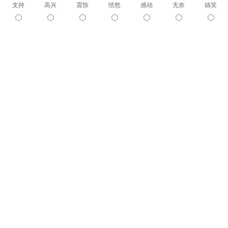
支持
高兴
震惊
愤怒
感动
无奈
搞笑