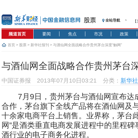
股票
全站导航
【
记
频道首页
要闻
焦点
市况
政策
【
济
首页
>
股票
>
新华社报刊
> 与酒仙网全面战略合作贵州茅台深度“触网”
【
在
与酒仙网全面战略合作贵州茅台深
央
基
中国证券报
2013年07月10日03:21
分类：
新华社
沥
恒
7月9日，贵州茅台与酒仙网宣布达
济
合作，茅台旗下全线产品将在酒仙网及
十余家电商平台上销售。业界称，茅台此
网”是酒类垂直电商发展进程中的里程碑
酒行业的电子商务化进程。