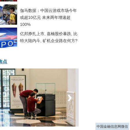
伽马数据：中国云游戏市场今年
或超10亿元 未来两年增速超
100%
亿邦挣扎上市, 嘉楠股价暴跌, 比
特大陆内斗, 矿机企业路在何方?
焦点
‹
›
菲律宾：防疫降级
中国金融信息网微信