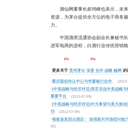
酒仙网董事长郝鸿峰也表示，未
资源，为茅台提供全方位的电子商务
力。
中国酒类流通协会副会长兼秘书
进军电商的进程，白酒行业传统营销格
0%
0%
更多关于
贵州茅台
深度
合作
战略
触网
的
·
重庆股份转让中心与华夏银行合作
(2013-
·
(中美战略与经济对话)美官员说中美战略
重要平台
(2013-07-09)
·
(中美战略与经济对话)中方希望与美方推
功
(2013-07-09)
·
项俊波发四点倡议： 加强新兴市场偿付能
06)