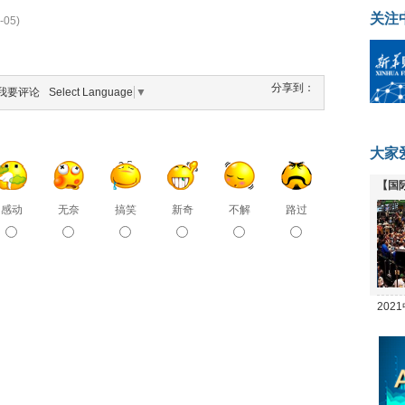
关注
-05)
分享到：
我要评论
Select Language
▼
大家
【国
全线
感动
无奈
搞笑
新奇
不解
路过
20
坛