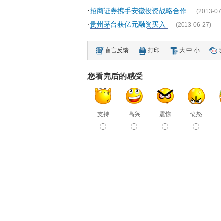
·
招商证券携手安徽投资战略合作
(2013-07
·
贵州茅台获亿元融资买入
(2013-06-27)
留言反馈
打印
大
中
小
您看完后的感受
支持
高兴
震惊
愤怒