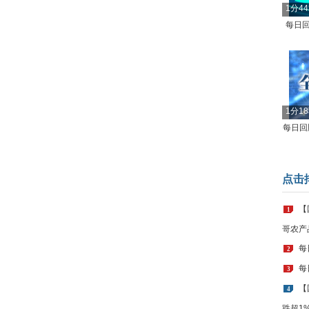
1分4
每日回
1分1
每日回顾
点击
【
1
哥农产
每
2
每
3
【
4
跌超1