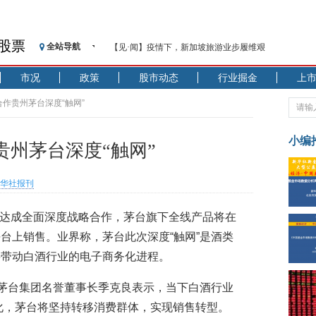
股票
全站导航
【见·闻】疫情下，新加坡旅游业步履维艰
记者手记：疫情下的香港零售业如何浴火重生？
市况
政策
股市动态
行业掘金
上
【见·闻】疫情下一家香港传统零售商的转型突围之旅
济安金信：中国基金市场数据分析周报（2020. 07.27—2020
合作贵州茅台深度“触网”
【新华财经调查】同业存单、结构性存款玩起“跷跷板”
在“隐秘的角落”
小编
州茅台深度“触网”
央行公开市场净投放300亿元 短端资金利率明显下行
基本面及股市双轮冲击 债市回调十年期债表现最弱
华社报刊
沥青期货连续两日涨逾3% 沪银及两粕涨势喜人
恒生聚源：北斗收官之星发射成功，全产业链解析
布达成全面深度战略合作，茅台旗下全线产品将在
济安金信：中国基金市场数据分析周报（2020. 08.17—2020
台上销售。业界称，茅台此次深度“触网”是酒类
将带动白酒行业的电子商务化进程。
”茅台集团名誉董事长季克良表示，当下白酒行业
化，茅台将坚持转移消费群体，实现销售转型。