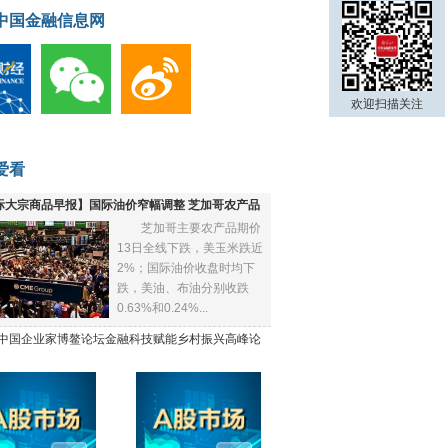
中国金融信息网
欢迎扫描关注
爱看
际大宗商品早报】国际油价窄幅调整 芝加哥农产品
芝加哥主要农产品期价
下跌
13日全线下跌，美玉米跌近
2%；国际油价收盘时均下
跌，美油、布油分别收跌
0.63%和0.24%...
21中国企业家博鳌论坛金融科技赋能乡村振兴高峰论