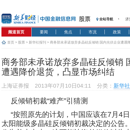
股票
济
全站导航
【
频道首页
要闻
焦点
市况
政策
记
【
首页
>
股票
>
新华社报刊
> 商务部未承诺放弃多晶硅反倾销 国内光伏企业遭遇
济
【
商务部未承诺放弃多晶硅反倾销 
在
遭遇降价退货，凸显市场纠结
央
基
上海证券报
2013年07月10日04:11
分类：
新华社
沥
恒
反倾销初裁“难产”引猜测
济
“按照原先的计划，中国应该在7月4
太阳能级多晶硅反倾销初裁决定的公告