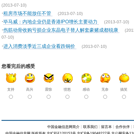
(2013-07-10)
·
租房市场不能放任不管
(2013-07-10)
·
毕马威：内地企业仍是香港IPO增长主要动力
(2013-07-10)
·
伤筋动骨收购亏损企业东晶电子替人解套豪赌成都锐康
(201
07-10)
·
进入消费淡季近三成企业看跌铜价
(2013-07-10)
您看完后的感受
支持
高兴
震惊
愤怒
感动
无奈
搞笑
中国金融信息网简介
┊
联系我们
┊
留言本
┊
合作伙伴
┊
中国金融信息网
版权所有
京ICP证120153号
京ICP备19048227号 京公网安备11