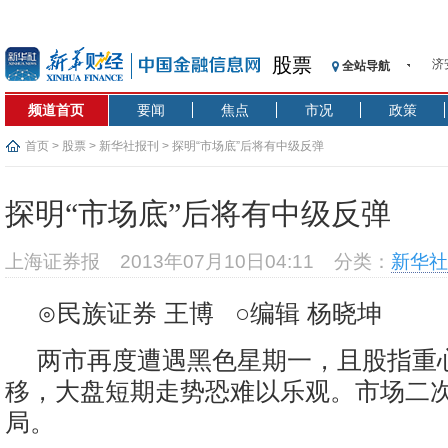
济
股票
全站导航
【
记
频道首页
要闻
焦点
市况
政策
【
首页
>
股票
>
新华社报刊
> 探明“市场底”后将有中级反弹
济
【
在
探明“市场底”后将有中级反弹
央
基
上海证券报
2013年07月10日04:11
分类：
新华社
沥
恒
⊙民族证券 王博 ○编辑 杨晓坤
济
两市再度遭遇黑色星期一，且股指重
移，大盘短期走势恐难以乐观。市场二
局。