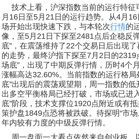
技术上看，沪深指数当前的运行特征可参
月16日至5月21日的运行趋势。从4月1
场开始出现快速下跌，与本轮次
行情
的
像，至5月21日下探至2481点后企稳反
底”，在震荡维持了22个交易日后出现
的走势，最终沪指下探至7月2日的2319
场底”，出现了中期反弹行情，历时4个
涨幅高达32.60%。当前指数的运行格局
底”出现后的震荡观望期，周一指数的低
出多空平衡格局已经打破，市场或已进入
底”阶段，技术支撑位1920点附近或有
策护盘1849点恐将被跌破。待探明“市场
年内较有力度的中级反弹行情。
周一盘面一大看点依然来自创业板。