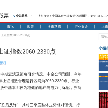
股票
全站导航
济安金信：中国基金市场数据分析周报（2020. 08.17—2020
【见·闻】疫情下，新加坡旅游业步履维艰
市况
政策
股市动态
行业掘金
上
记者手记：疫情下的香港零售业如何浴火重生？
【见·闻】疫情下一家香港传统零售商的转型突围之旅
证指数2060-2330点
济安金信：中国基金市场数据分析周报（2020. 07.27—2020
【新华财经调查】同业存单、结构性存款玩起“跷跷板”
小编
指数2060-2330点
在“隐秘的角落”
央行公开市场净投放300亿元 短端资金利率明显下行
研判
基本面及股市双轮冲击 债市回调十年期债表现最弱
沥青期货连续两日涨逾3% 沪银及两粕涨势喜人
3年中期宏观及策略研究情况。中金公司预测，今年
恒生聚源：北斗收官之星发射成功，全产业链解析
上证指数合理运行区间为2060-2330点。行业
期股中基本面较为稳健的地产与电力可标配，券商
下跌后反弹”，其对三季度整体走势相对谨慎。行