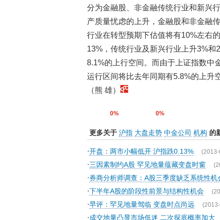
分为金融股、非金融传统行业和新兴
产质量忧虑的上升，金融股和非金融传
行业在转型预期下估值将有10%左右的
13%，传统行业及新兴行业上升3%和
8.1%的上行空间。而由于上证指数
运行区间将比去年同期有5.8%的上升空
（熊 雄）
0%
0%
更多关于
沪指
大盘走势
中金公司
机构
的
·
开盘：两市小幅低开 沪指跌0.13%
(2013-
·
三因素制约A股 罕见地量蕴藏变盘时窗
(2
·
券商分析师调查：A股三季度缺乏系统性机
·
下半年A股的阶段性前景与结构性机会
(2
·
早评：罕见地量驾临 变盘时点尚远
(2013-
·
成交地量凸显市场低迷 二次探底概率加大