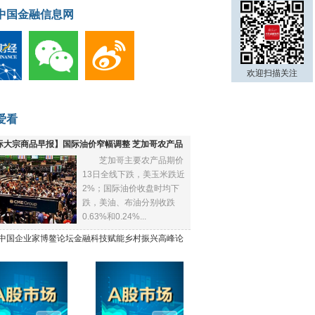
中国金融信息网
欢迎扫描关注
爱看
际大宗商品早报】国际油价窄幅调整 芝加哥农产品
芝加哥主要农产品期价
下跌
13日全线下跌，美玉米跌近
2%；国际油价收盘时均下
跌，美油、布油分别收跌
0.63%和0.24%...
21中国企业家博鳌论坛金融科技赋能乡村振兴高峰论