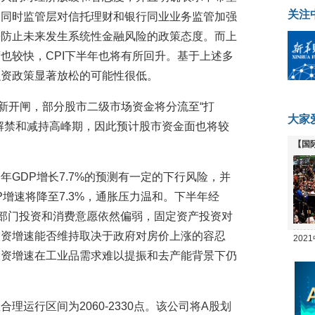
关注
，同时监管层对信托理财和银行同业业务监管加强
来防止未来发生系统性金融风险的政策态度。而上
也较快，CPI下半年也将有所回升。基于上述多
融资政策显著放松的可能性很低。
重新开闸，部分股市二级市场资金将分流至“打
大家
解禁和减持高峰期，因此预计股市资金面也将较
【国
全线
GDP增长7.7%的预测有一定的下行风险，并
增速将降至7.3%，通胀压力温和。下半年经
人部门投资和消费意愿依然偏弱，固定资产投资对
投资增速能否维持取决于政府对房价上涨的容忍
20
投资增速在工业品需求难以提振和去产能背景下仍
坛
理运行区间为2060-2330点。该公司将A股划