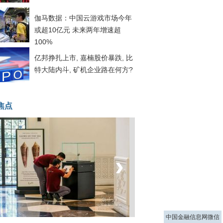
伽马数据：中国云游戏市场今年
或超10亿元 未来两年增速超
100%
亿邦挣扎上市, 嘉楠股价暴跌, 比
特大陆内斗, 矿机企业路在何方?
焦点
‹
›
菲律宾：防疫降级
中国金融信息网微信