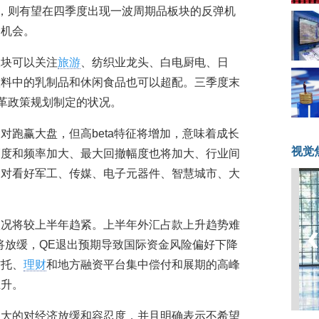
期，则有望在四季度出现一波周期品板块的反弹机
资机会。
板块可以关注
旅游
、纺织业龙头、白电厨电、日
饮料中的乳制品和休闲食品也可以超配。三季度末
改革政策规划制定的状况。
对跑赢大盘，但高beta特征将增加，意味着成长
视觉
幅度和频率加大、最大回撤幅度也将加大、行业间
相对看好军工、传媒、电子元器件、智慧城市、大
状况将较上半年趋紧。上半年外汇占款上升趋势难
将放缓，QE退出预期导致国际资金风险偏好下降
信托、
理财
和地方融资平台集中偿付和展期的高峰
上升。
更大的对经济放缓和容忍度，并且明确表示不希望