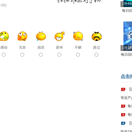
1分4
-05)
每日回
感动
无奈
搞笑
新奇
不解
路过
1分1
每日回顾
点击
【
1
哥农产
每
2
每
3
【
4
跌超1