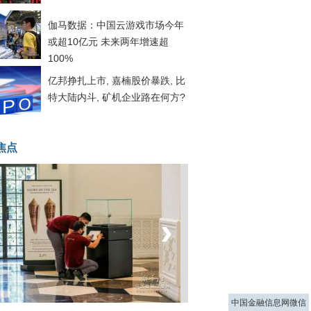
伽马数据：中国云游戏市场今年
或超10亿元 未来两年增速超
100%
亿邦挣扎上市, 嘉楠股价暴跌, 比
特大陆内斗, 矿机企业路在何方?
焦点
‹
›
菲律宾：防疫降级
中国金融信息网微信