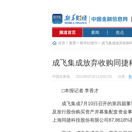
频道首页
要闻
焦点
首页
>
股票
>
新华社报刊
> 成飞集成放弃收购
成飞集成放弃收购同捷
中国证券报
2013年07月11日02:25
分类：
新
□本报记者 李香才
成飞集成7月10日召开的第四届
及发行股份购买资产并募集配套资金事
上海同捷科技股份有限公司87.8618