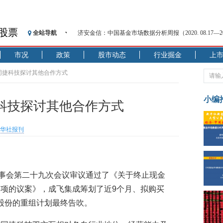
股票
全站导航
济安金信：中国基金市场数据分析周报（2020. 08.17—2020
【见·闻】疫情下，新加坡旅游业步履维艰
市况
政策
股市动态
行业掘金
上
记者手记：疫情下的香港零售业如何浴火重生？
【见·闻】疫情下一家香港传统零售商的转型突围之旅
同捷科技探讨其他合作方式
济安金信：中国基金市场数据分析周报（2020. 07.27—2020
【新华财经调查】同业存单、结构性存款玩起“跷跷板”
小编
科技探讨其他合作方式
在“隐秘的角落”
央行公开市场净投放300亿元 短端资金利率明显下行
华社报刊
基本面及股市双轮冲击 债市回调十年期债表现最弱
沥青期货连续两日涨逾3% 沪银及两粕涨势喜人
恒生聚源：北斗收官之星发射成功，全产业链解析
董事会第二十九次会议审议通过了《关于终止现金
项的议案》，成飞集成筹划了近9个月、拟购买
%股份的重组计划最终告吹。