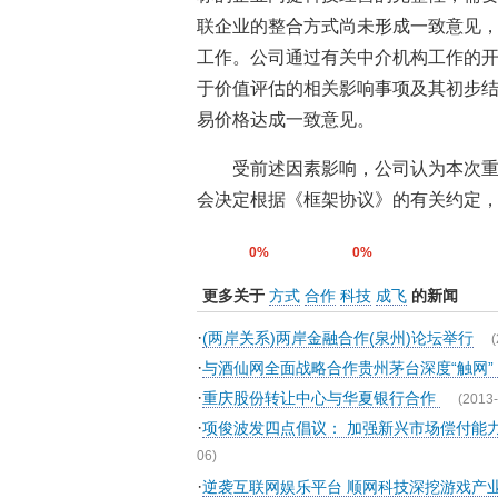
联企业的整合方式尚未形成一致意见
工作。公司通过有关中介机构工作的
于价值评估的相关影响事项及其初步
易价格达成一致意见。
受前述因素影响，公司认为本次
会决定根据《框架协议》的有关约定
0%
0%
更多关于
方式
合作
科技
成飞
的新闻
·
(两岸关系)两岸金融合作(泉州)论坛举行
(
·
与酒仙网全面战略合作贵州茅台深度“触网”
·
重庆股份转让中心与华夏银行合作
(2013-
·
项俊波发四点倡议： 加强新兴市场偿付能
06)
·
逆袭互联网娱乐平台 顺网科技深挖游戏产