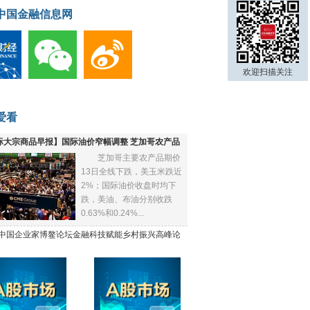
中国金融信息网
欢迎扫描关注
爱看
际大宗商品早报】国际油价窄幅调整 芝加哥农产品
芝加哥主要农产品期价
下跌
13日全线下跌，美玉米跌近
2%；国际油价收盘时均下
跌，美油、布油分别收跌
0.63%和0.24%...
21中国企业家博鳌论坛金融科技赋能乡村振兴高峰论