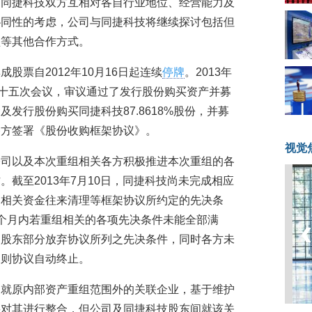
与同捷科技双方互相对各自行业地位、经营能力及
协同性的考虑，公司与同捷科技将继续探讨包括但
盟等其他合作方式。
股票自2012年10月16日起连续
停牌
。2013年
二十五次会议，审议通过了发行股份购买资产并募
发行股份购买同捷科技87.8618%股份，并募
各方签署《股份收购框架协议》。
视觉
公司以及本次重组相关各方积极推进本次重组的各
截至2013年7月10日，同捷科技尚未完成相应
中相关资金往来清理等框架协议所约定的先决条
个月内若重组相关的各项先决条件未能全部满
司股东部分放弃协议所列之先决条件，同时各方未
，则协议自动终止。
，就原内部资产重组范围外的关联企业，基于维护
要对其进行整合，但公司及同捷科技股东间就该关