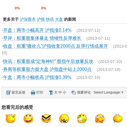
0%
0%
更多关于
沪深股市
沪指
快讯
大盘
的新闻
·
开盘：两市小幅高开 沪指涨0.14%
(2013-07-11)
·
早评：权重股集体暴走 情绪性反弹难长
(2013-07-11)
·
收盘：权重“撒欢儿”沪指收复2000点 反弹行情或展开
(2013-0
10)
·
快讯：权重股成“定海神针” 股指午后放量反攻
(2013-07-10)
·
券商等权重股力挺大盘 沪指盘中站上2000点
(2013-07-10)
·
午盘：两市小幅收高 沪指涨0.39%
(2013-07-10)
留言反馈
打印
大
中
小
我要评论
Select Language
▼
您看完后的感受