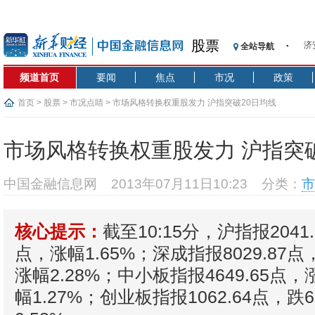
济
股票
全站导航
【
记
频道首页
要闻
焦点
市况
政策
【
首页
>
股票
>
市况点睛
> 市场风格转换权重股发力 沪指突破20日均线
济
【
在
市场风格转换权重股发力 沪指突破
央
基
中国金融信息网
2013年07月11日10:23
分类：
市
沥
恒
截至10:15分，沪指报2041.
核心提示：
济
点，涨幅1.65%；深成指报8029.87点，
涨幅2.28%；中小板指报4649.65点，涨
幅1.27%；创业板指报1062.64点，跌