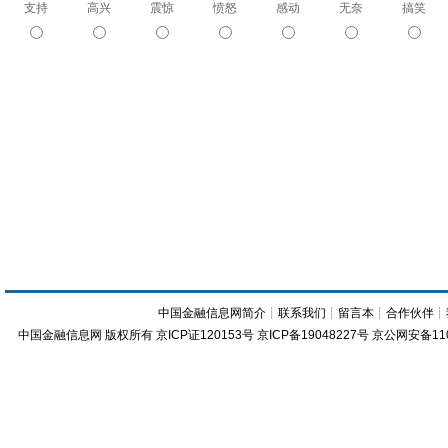
支持
高兴
震惊
愤怒
感动
无奈
搞笑
中国金融信息网简介
┊
联系我们
┊
留言本
┊
合作伙伴
┊
中国金融信息网
版权所有
京ICP证120153号
京ICP备19048227号 京公网安备11