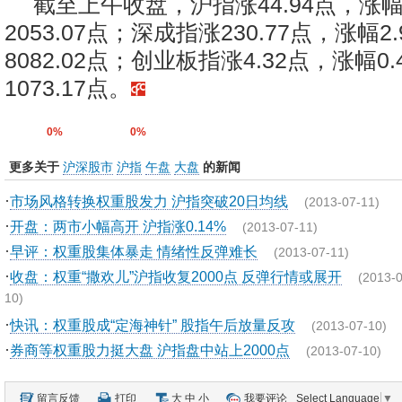
截至上午收盘，沪指涨44.94点，涨幅2
2053.07点；深成指涨230.77点，涨幅2
8082.02点；创业板指涨4.32点，涨幅0
1073.17点。
0%
0%
更多关于
沪深股市
沪指
午盘
大盘
的新闻
·
市场风格转换权重股发力 沪指突破20日均线
(2013-07-11)
·
开盘：两市小幅高开 沪指涨0.14%
(2013-07-11)
·
早评：权重股集体暴走 情绪性反弹难长
(2013-07-11)
·
收盘：权重“撒欢儿”沪指收复2000点 反弹行情或展开
(2013-0
10)
·
快讯：权重股成“定海神针” 股指午后放量反攻
(2013-07-10)
·
券商等权重股力挺大盘 沪指盘中站上2000点
(2013-07-10)
留言反馈
打印
大
中
小
我要评论
Select Language
▼