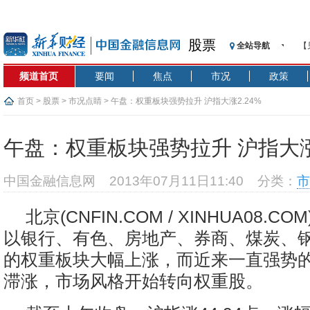
股票
全站导航
【
记
频道首页
要闻
焦点
市况
政策
【
济
首页
>
股票
>
市况点睛
> 午盘：权重板块强势拉升 沪指大涨2.24%
【
在
午盘：权重板块强势拉升 沪指大涨2
央
基
中国金融信息网
2013年07月11日11:40
分类：
市
沥
恒
北京(CNFIN.COM / XINHUA08.C
济
以银行、有色、房地产、券商、煤炭、
的权重板块大幅上涨，而近来一直强势
滞涨，市场风格开始转向权重股。