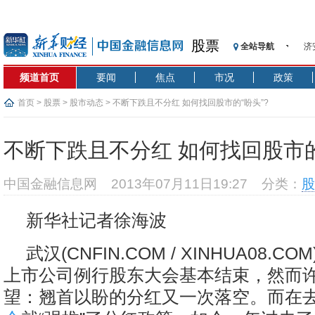
济
股票
全站导航
【
记
频道首页
要闻
焦点
市况
政策
【
首页
>
股票
>
股市动态
> 不断下跌且不分红 如何找回股市的“盼头”?
济
【
不断下跌且不分红 如何找回股市的
在
央
中国金融信息网
2013年07月11日19:27
分类：
股
基
沥
新华社记者徐海波
恒
济
武汉(CNFIN.COM / XINHUA08.C
上市公司例行股东大会基本结束，然而
望：翘首以盼的分红又一次落空。而在去